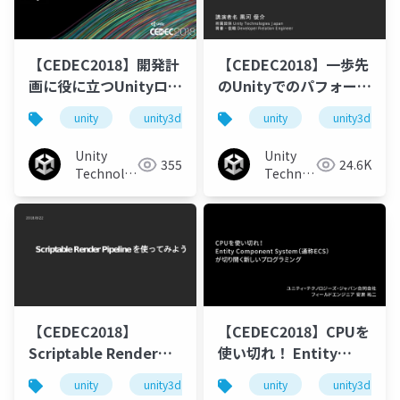
【CEDEC2018】開発計
【CEDEC2018】一歩先
画に役に立つUnityロー
のUnityでのパフォーマ
ドマップ
ンス/メモリ計測、デバ
unity
unity3d
cedec
unity
cedec2018
unity3d
ッグ術
Unity
Unity
355
24.6K
Technologies
Technologies
Japan
Japan
【CEDEC2018】
【CEDEC2018】CPUを
Scriptable Render
使い切れ！ Entity
Pipelineを使ってみよ
Component
unity
unity3d
cedec
unity
cedec2018
unity3d
う
System（通称ECS）