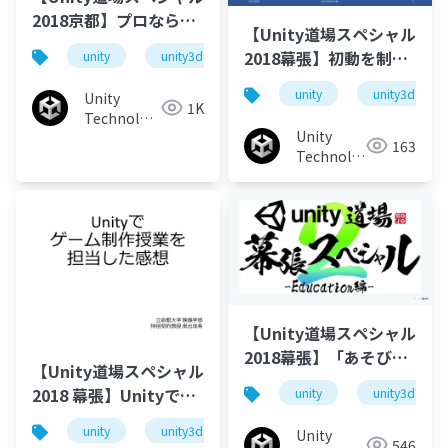
2018京都】プロなら当
【Unity道場スペシャル
然！プログラミング技
2018幕張】初動を制す
unity
unity3d
unitydojo
能解説
る！遊んでもらってナ
unity
unity3d
Unity
ンボだぜ！
1K
Technologies
Unity
Japan
163
Technologies
Japan
【Unity道場スペシャル
2018幕張】「あそびの
【Unity道場スペシャル
デザイン講座」を使っ
2018 幕張】Unityでゲ
unity
unity3d
たゲームデザイン授業
ーム制作授業を担当し
の実践
unity
unity3d
unity道場
unitydojo
Unity
た感想
546