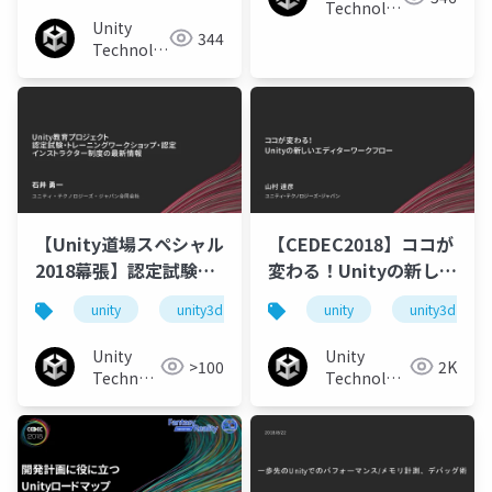
Technologies
Unity
Japan
344
Technologies
Japan
【Unity道場スペシャル
【CEDEC2018】ココが
2018幕張】認定試験・
変わる！Unityの新しい
トレーニングワークシ
エディタワークフロー
unity
unity3d
unity道場
unity
unitydojo
unity3d
ョップ・認定インスト
ラクター制度の最新情
Unity
Unity
>100
2K
報
Technologies
Technologies
Japan
Japan