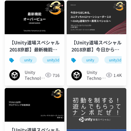
【Unity道場スペシャル
【Unity道場スペシャル
2018京都】最新機能オ
2018京都】今日からは
ーバービュー ~2018か
じめる。ユニティちゃ
unity
unity3d
unitydojo
unity
unity3d
ら2019~
んトゥーンシェーダー
2.0〜Unity道場カラー
Unity
Unity
716
1.4K
黒帯スペシャル〜
Technologies
Technologies
Japan
Japan
【Unity道場スペシャル