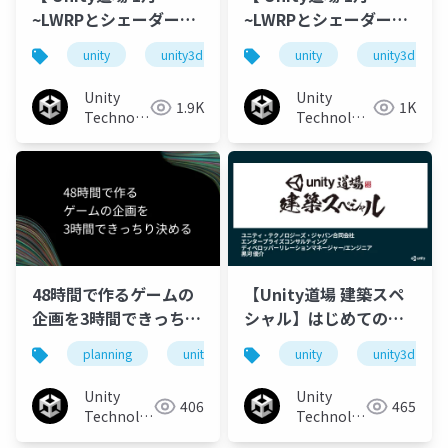
~LWRPとシェーダー
~LWRPとシェーダー
~】俺はUVスクロール
~】軽量レンダーパイプ
unity
unity3d
unity道場
unity
unitydojo
unity3d
がしたかっただけなん
ライン、Light Weight
だ！
Renderer Pipeline…
Unity
Unity
1.9K
1K
とは
Technologies
Technologies
Japan
Japan
48時間で作るゲームの
【Unity道場 建築スペ
企画を3時間できっちり
シャル】はじめての
決める
Unity
planning
unity
unity3d
unity
unity3d
Unity
Unity
406
465
Technologies
Technologies
Japan
Japan