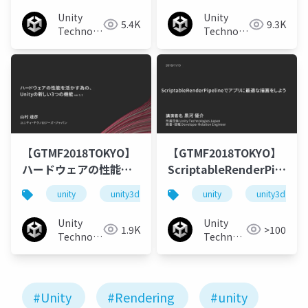
が切り開く新しいプロ
Unity
Unity
5.4K
9.3K
グラミング
Technologies
Technologies
Japan
Japan
【GTMF2018TOKYO】
【GTMF2018TOKYO】
ハードウェアの性能を
ScriptableRenderPipelin
活かす為の、Unityの新
でアプリに最適な描画
unity
unity3d
gtmf
unity
unity3d
しい3つの機能
をしよう
Unity
Unity
1.9K
>100
Technologies
Technologies
Japan
Japan
#Unity
#Rendering
#unity