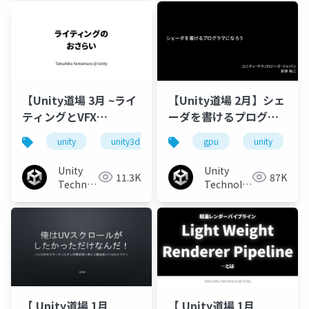
【Unity道場 3月 ~ライ
【Unity道場 2月】シェ
ティングとVFX
ーダを書けるプログラ
Graph~】Unityのライ
マになろう
unity
unity3d
unity道場
gpu
unitydojo
unity
ティング機能のおさら
い
Unity
Unity
11.3K
87K
Technologies
Technologies
Japan
Japan
【 Unity道場 1月
【 Unity道場 1月