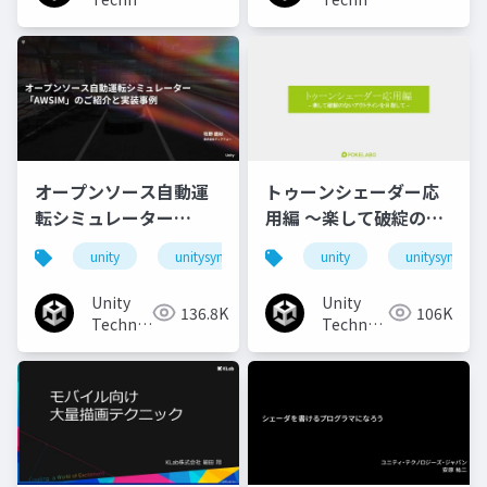
Japan
Japan
オープンソース自動運
トゥーンシェーダー応
転シミュレーター
用編 ～楽して破綻のな
「AWSIM」のご紹介と
いアウトラインを目指
unity
unitysync
unity
unitysync
実装事例
して～
Unity
Unity
136.8K
106K
Technologies
Technologies
Japan
Japan