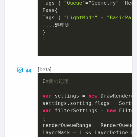
Tags { 
"Queue"
=“Geometry
" "
Ren
Pass{

Tags { 
"LightMode"
 = 
"BasicPas
....処理等

}

}

[beta]
44.
C
#側の処理
var
 settings = 
new
 DrawRendere
var
 filterSettings = 
new
 Filte
{

renderQueueRange = RenderQueueR
layerMask = 
1
 << LayerDefine.BG