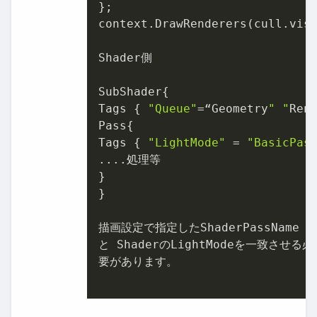
};

context.DrawRenderers(cull.vis
Shader側

SubShader{

Tags { 
"Queue"
=“Geometry
" "
Ren
Pass{

Tags { 
"LightMode"
 = 
"BasicPas
....処理等

}

}

描画設定で指定したShaderPassName

と ShaderのLightModeを一致させる必

要があります。
