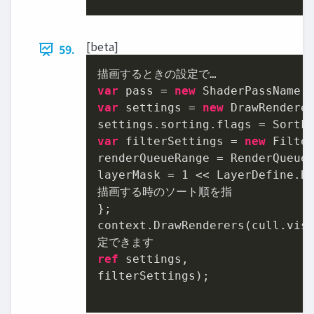
[beta]
59.
var
 pass = 
new
 ShaderPassName(
var
 settings = 
new
 DrawRenderer
var
 filterSettings = 
new
 Filte
renderQueueRange = RenderQueueR
layerMask = 
1
 << LayerDefine.BG
描画する時のソート順を指

};

context.DrawRenderers(cull.visi
ref
 settings,

filterSettings);
