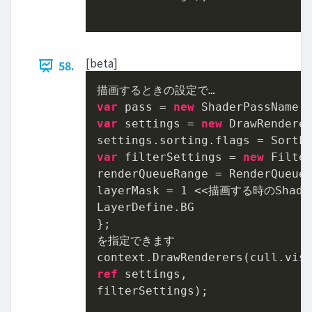
[beta]
58.
var
 pass = 
new
 ShaderPassName(
var
 settings = 
new
 DrawRenderer
var
 filterSettings = 
new
 Filte
renderQueueRange = RenderQueueR
layerMask = 
1
 <<描画する時のShader
LayerDefine.BG

};

を指定できます

ref
 settings,

filterSettings);
