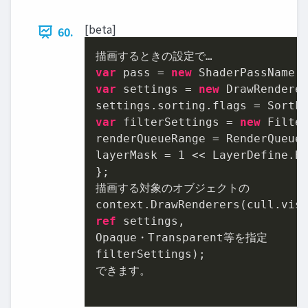
[beta]
60.
var
 pass = 
new
 ShaderPassName(
var
 settings = 
new
 DrawRenderer
var
 filterSettings = 
new
 Filte
renderQueueRange = RenderQueueR
layerMask = 
1
 << LayerDefine.BG
};

描画する対象のオブジェクトの

ref
 settings,

Opaque・Transparent等を指定

filterSettings);

できます。
