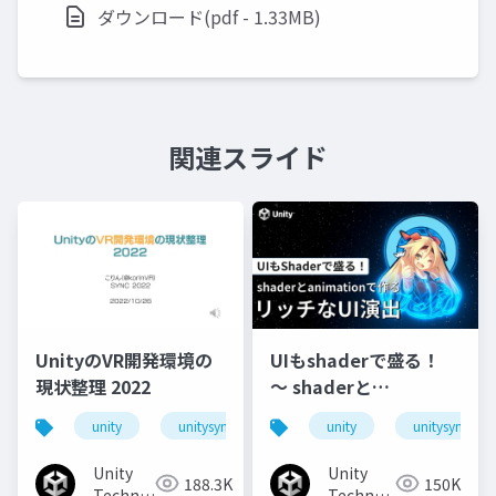
ダウンロード(pdf - 1.33MB)
関連スライド
UnityのVR開発環境の
UIもshaderで盛る！
現状整理 2022
〜 shaderと
animationで作るリッ
unity
unitysync
unity
unitysync
チなUI演出
Unity
Unity
188.3K
150K
Technologies
Technologies