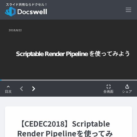
Ope
【CEDEC2018】Scriptable
Render Pipelineを使ってみ