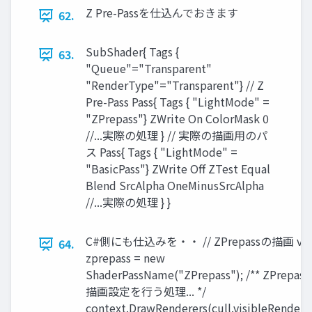
Z Pre-Passを仕込んでおきます
62.
SubShader{ Tags {
63.
"Queue"="Transparent"
"RenderType"="Transparent"} // Z
Pre-Pass Pass{ Tags { "LightMode" =
"ZPrepass"} ZWrite On ColorMask 0
//...実際の処理 } // 実際の描画用のパ
ス Pass{ Tags { "LightMode" =
"BasicPass"} ZWrite Off ZTest Equal
Blend SrcAlpha OneMinusSrcAlpha
//...実際の処理 } }
C#側にも仕込みを・・ // ZPrepassの描画 var
64.
zprepass = new
ShaderPassName("ZPrepass"); /** ZPrepas
描画設定を行う処理... */
context.DrawRenderers(cull.visibleRendere