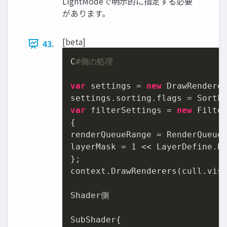
LightModeで明示的に指定する必要
があります。
[beta]
43.
C
#側の処理
var
 settings = 
new
 DrawRendere
var
 filterSettings = 
new
 Filte
{

renderQueueRange = RenderQueueR
layerMask = 
1
 << LayerDefine.BG
};

context.DrawRenderers(cull.vis
Shader側

SubShader{
