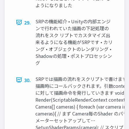
ようになりました
SRPの機能紹介 • Unityの内部エンジ
29.
ンで行われていた描画の下記処理の
流れをスク リプトでカスタマイズ出
来るようになる機能がSRPです • カリ
ング • オブジェクトのレンダリング •
Shadowの処理 • ポストプロセッシン
グ
SRPでは描画の流れをスクリプトで書けます /
30.
描画時にコールバックされます。引数contex
に対して描画命令を発行していきます void
Render(ScriptableRenderContext context,
Camera[] cameras) { foreach (var camera in
cameras){ // まず Camera毎のShader のパラ
メーターセットアップして…
SetupShaderParams(camera); // スクリプト