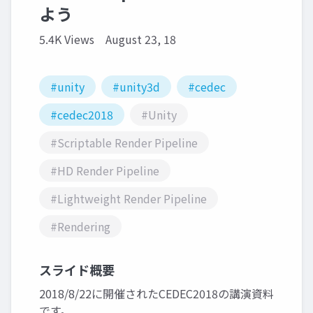
よう
5.4K Views
August 23, 18
#unity
#unity3d
#cedec
#cedec2018
#Unity
#Scriptable Render Pipeline
#HD Render Pipeline
#Lightweight Render Pipeline
#Rendering
スライド概要
2018/8/22に開催されたCEDEC2018の講演資料
です。