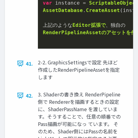
var
 instance 
=
ScriptableObjec
AssetDatabase
.
CreateAsset
(inst
上記のような
Editor拡張で
、
RenderPipelineAssetのアセットを
2-2. GraphicsSettingsで設定 先ほど
41.
作成したRenderPipelineAssetを指定
します
3. Shaderの書き換え RenderPipeline
42.
側で Rendererを描画するときの設定
に、ShaderPassName を渡していま
す。そうすることで、任意の順番での
Pass描画が可能になっ ています。 そ
のため、Shader側にはPassの名前を