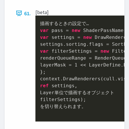
[beta]
61.
var
 pass = 
new
 ShaderPassName(
var
 settings = 
new
 DrawRenderer
var
 filterSettings = 
new
 Filte
renderQueueRange = RenderQueueR
layerMask = 
1
 << LayerDefine.BG
};

ref
 settings,

Layer単位で描画するオブジェクト

filterSettings);

を切り替えられます。
