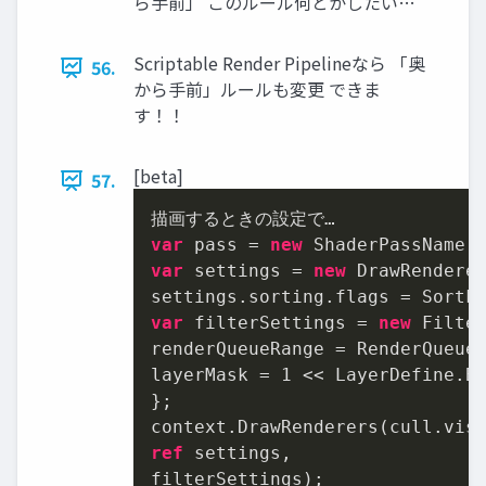
ら手前」 このルール何とかしたい…
Scriptable Render Pipelineなら 「奥
56.
から手前」ルールも変更 できま
す！！
[beta]
57.
var
 pass = 
new
 ShaderPassName(
var
 settings = 
new
 DrawRenderer
var
 filterSettings = 
new
 Filte
renderQueueRange = RenderQueueR
layerMask = 
1
 << LayerDefine.BG
};

ref
 settings,

filterSettings);
