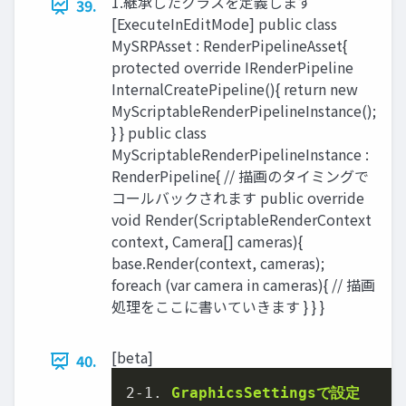
1.継承したクラスを定義します
39.
[ExecuteInEditMode] public class
MySRPAsset : RenderPipelineAsset{
protected override IRenderPipeline
InternalCreatePipeline(){ return new
MyScriptableRenderPipelineInstance();
} } public class
MyScriptableRenderPipelineInstance :
RenderPipeline{ // 描画のタイミングで
コールバックされます public override
void Render(ScriptableRenderContext
context, Camera[] cameras){
base.Render(context, cameras);
foreach (var camera in cameras){ // 描画
処理をここに書いていきます } } }
[beta]
40.
2
-
1
. 
GraphicsSettingsで設定