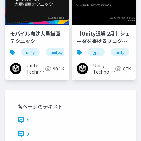
モバイル向け大量描画
【Unity道場 2月】シェ
テクニック
ーダを書けるプログラ
マになろう
unity
unitysync
gpu
unity
Unity
Unity
90.1K
87K
Technologies
Technologies
Japan
Japan
各ページのテキスト
1.
2.