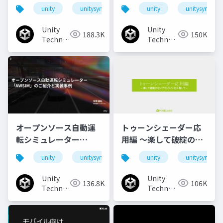
animationで作るリッ
unity
unitysync
unity
unitysync
チなUI演出
Unity
Unity
188.3K
150K
Technologies
Technologies
Japan
Japan
オープンソース自動運
トゥーンシェーダー応
転シミュレーター
用編 ～楽して破綻のな
「AWSIM」のご紹介と
いアウトラインを目指
unity
unitysync
unity
unitysync
実装事例
して～
Unity
Unity
136.8K
106K
Technologies
Technologies
Japan
Japan