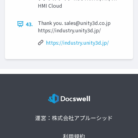
HMI Cloud
Thank you.
sales@unity3d.co.jp
43.
https://industry.unity3d.jp/
https://industry.unity3d.jp/
運営：株式会社アプルーシッド
利用規約