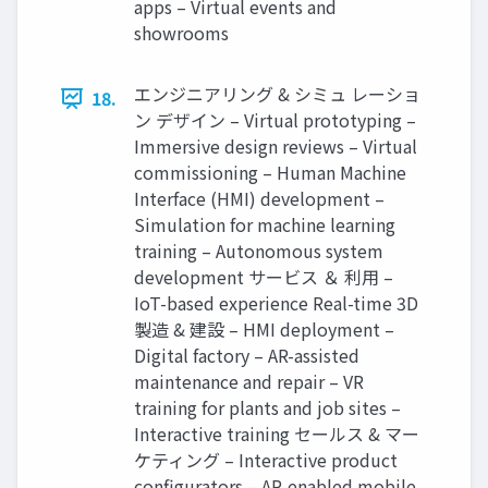
apps – Virtual events and
showrooms
エンジニアリング & シミュ レーショ
18.
ン デザイン – Virtual prototyping –
Immersive design reviews – Virtual
commissioning – Human Machine
Interface (HMI) development –
Simulation for machine learning
training – Autonomous system
development サービス ＆ 利用 –
IoT-based experience Real-time 3D
製造 & 建設 – HMI deployment –
Digital factory – AR-assisted
maintenance and repair – VR
training for plants and job sites –
Interactive training セールス & マー
ケティング – Interactive product
configurators – AR-enabled mobile