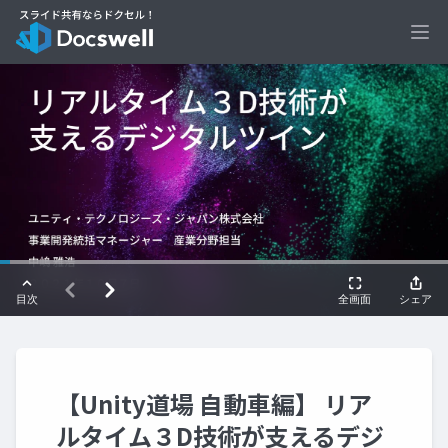
Ope
【Unity道場 自動車編】 リア
ルタイム３D技術が支えるデジ