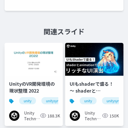
関連スライド
UnityのVR開発環境の
UIもshaderで盛る！
現状整理 2022
〜 shaderと
animationで作るリッ
unity
unitysync
unity
unitysync
チなUI演出
Unity
Unity
188.3K
150K
Technologies
Technologies
Japan
Japan