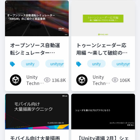
オープンソース自動運
トゥーンシェーダー応
転シミュレーター
用編 ～楽して破綻のな
「AWSIM」のご紹介と
いアウトラインを目指
unity
unitysync
unity
unitysync
実装事例
して～
Unity
Unity
136.8K
106K
Technologies
Technologies
Japan
Japan
モバイル向け大量描画
【Unity道場 2月】シェ