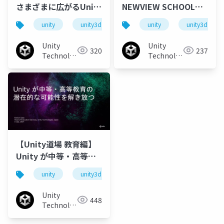
さまざまに広がるUnity
NEWVIEW SCHOOLの
の世界 2021
取り組みと教育機関様
unity
unity3d
unity道場
unity
unitydojo
unity3d
向け活用方法のご紹介
Unity
Unity
320
237
Technologies
Technologies
Japan
Japan
【Unity道場 教育編】
Unity が中等・高等教
育の潜在的な可能性を
unity
unity3d
unity道場
unitydojo
解き放つ
Unity
448
Technologies
Japan