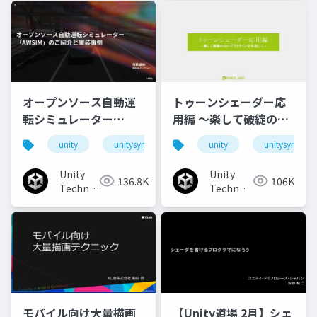
オープンソース自動運
トゥーンシェーダー応
転シミュレーター
用編 ～楽して破綻のな
「AWSIM」のご紹介と
いアウトラインを目指
unity
unitysync
unity
unitysync
実装事例
して～
Unity
Unity
136.8K
106K
Technologies
Technologies
Japan
Japan
モバイル向け大量描画
【Unity道場 2月】シェ