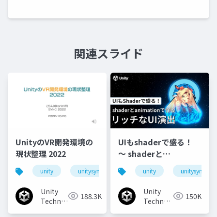
関連スライド
UnityのVR開発環境の
UIもshaderで盛る！
現状整理 2022
〜 shaderと
animationで作るリッ
unity
unitysync
unity
unitysync
チなUI演出
Unity
Unity
188.3K
150K
Technologies
Technologies
Japan
Japan