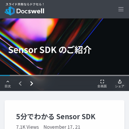
Ope
5分でわかる Sensor SDK
7.1K Views
November 17, 21