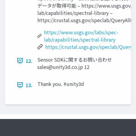
データが取得可能 – https://www.usgs.gov/lab
lab/capabilities/spectral-library –
https://crustal.usgs.gov/speclab/QueryAll0
https://www.usgs.gov/labs/spec-
lab/capabilities/spectral-library
https://crustal.usgs.gov/speclab/QueryA
Sensor SDKに関するお問い合わせ
12.
sales@unity3d.co.jp
12
Thank you. #unity3d
13.