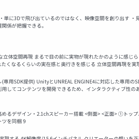
空間再現）とは？ ・単に3Dで飛び出ているのではなく、映像空間を創
置関係が把握できる。
細な立体空間再現 まるで目の前に実物が現れたかのように感じら
れたくなるくらいの実在感と奥行きを感じる 立体空間再現を実現
用SDK提供) UnityとUNREAL ENGINE4に対応した専
利用してコンテンツを開発できるため、インタラクティブ性のあ
デザイン・2.1chスピーカー搭載 <側面> <正面> ①トップ
ツを同梱 9
する 4K解像度/15.6インチパネル クリエーターの想いを正確