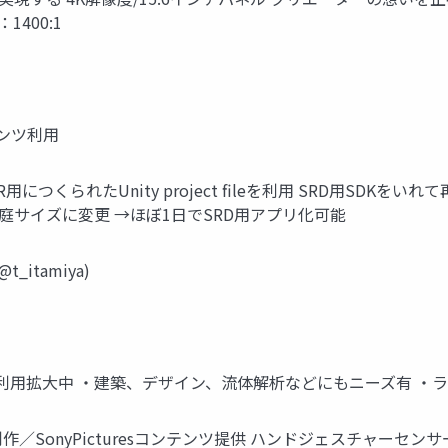
1400:1
テンツ利用
つくられたUnity project fileを利用 SRD用SDKをい
庭サイズに変更 →ほぼ1日でSRD用アプリ化可能
itamiya)
高く利用拡大中 ・建築、デザイン、流体解析などにもニーズ有 
SonyPicturesコンテンツ提供 ハンドジェスチャーセンサー対応