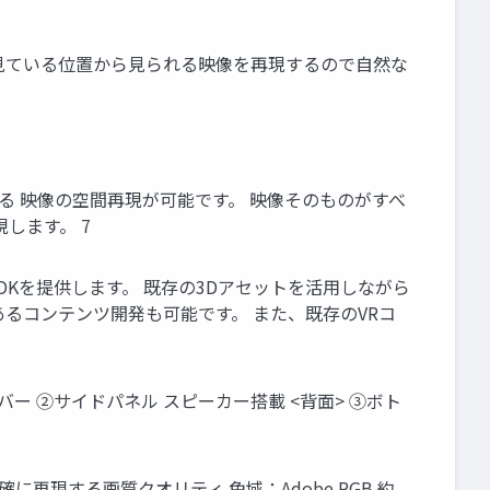
り出す ・見ている位置から見られる映像を再現するので自然な
る 映像の空間再現が可能です。 映像そのものがすべ
します。 7
用のSDKを提供します。 既存の3Dアセットを活用しながら
るコンテンツ開発も可能です。 また、既存のVRコ
バー ②サイドパネル スピーカー搭載 <背面> ③ボト
に再現する画質クオリティ 色域：Adobe RGB 約