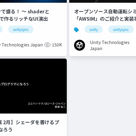
erで盛る！ 〜 shaderと
オープンソース自動運転シ
onで作るリッチなUI演出
「AWSIM」のご紹介と実装
unitysync
unity
unitysync
Unity Technologies
y Technologies Japan
150K
Japan
道場 2月】シェーダを書けるプ
なろう