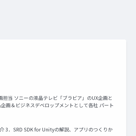
o
unity道場 2月~シェーダを書けるプログラマになろう~
 商品企画担当 ソニーの液晶テレビ「ブラビア」のUX企画と
の商品企画＆ビジネスデベロップメントとして各社 パート
介 3．SRD SDK for Unityの解説、アプリのつくりか