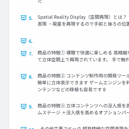
た
Spatial Reality Display（
5.
表現 ・視差を再現するので手前と後ろの位
6.
商品の特徴① 裸眼で快適に楽しめる 高精
7.
て立体空間上で再現されています。 手で触
商品の特徴② コンテンツ制作用の開発ツール(専
8.
簡単に立体表示できます ゲームエンジンを
ンテンツなどの移植も容易です 8
商品の特徴③ 立体コンテンツへの没入感を高める
9.
ムステージ ＋没入感を高めるオプションパー
その他主要スペック 超高精細な空間表現を実現