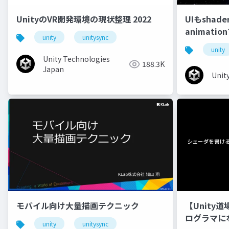
UnityのVR開発環境の現状整理 2022
UIもshad
animati
unity
unitysync
unity
Unity Technologies
188.3K
Japan
Unit
モバイル向け大量描画テクニック
【Unity
ログラマに
unity
unitysync