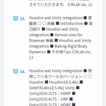
させていただきます。 ⒸKLab inc. 12
Houdini and Unity integration ● 香
13.
盤表 ○ ○ 前編 ■ introduction ● 自
己紹介 ■ Houdini and Unity
integration ● Various uses for
flowmap 後編 ■ Houdini and Unity
integration ● Baking Rigid Body
Dynamics ● その他Tips ⒸKLab inc.
13
Houdini and Unity integration ● 使
14.
用しているツールのバージョン ○ ○
Houdini ■ Houdini18.5.462 ■
SideFXLabs18.5.462 Unity ■
Unity2019.3LTS：HDRP ■
Unity2019.4LTS：URP ■
Unity2020.2LTS：HDRP ■