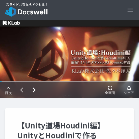
Ope
【Unity道場Houdini編】
UnityとHoudiniで作る