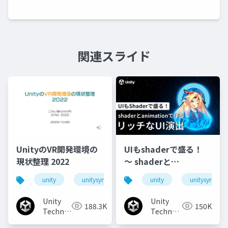
関連スライド
UnityのVR開発環境の
UIもshaderで盛る！
現状整理 2022
〜 shaderと
animationで作るリッ
unity
unitysync
unity
unitysync
チなUI演出
Unity
Unity
188.3K
150K
Technologies
Technologies
Japan
Japan