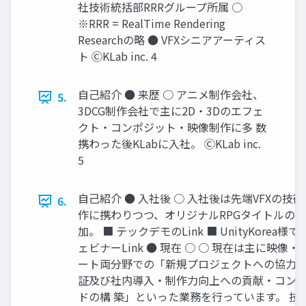
社技術統括部RRRグループ所属 ○
※RRR = RealTime Rendering
Researchの略 ● VFXシニアアーティス
ト ⒸKLab inc. 4
自己紹介 ● 来歴 ○ アニメ制作会社、
5.
3DCG制作会社で主に2D・3Dのエフェ
クト・コンポジット・映像制作に多 数
携わった後KLabに入社。 ⒸKLab inc.
5
自己紹介 ● 入社後 ○ 入社後は先端VFXの
6.
作に携わりつつ、オリジナルRPGタイトルのカ
加。 ■ テックデモのLink ■ UnityKore
ェビナーLink ● 現在 ○ ○ 現在は主に映
ート両分野での「新規プロジェクトへの協力・高
証及び社内導入・制作力向上への貢献・コン
ドの構 築」といった業務を行っています。 技