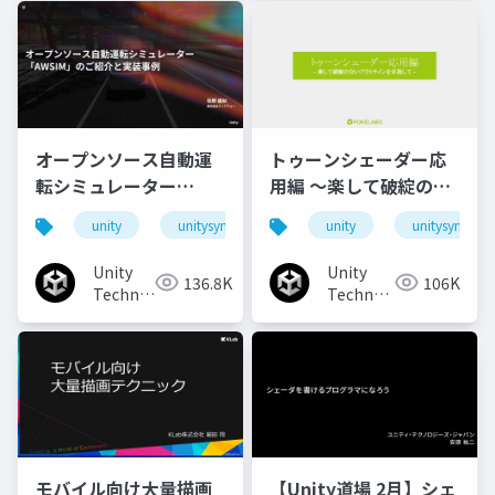
オープンソース自動運
トゥーンシェーダー応
転シミュレーター
用編 ～楽して破綻のな
「AWSIM」のご紹介と
いアウトラインを目指
unity
unitysync
unity
unitysync
実装事例
して～
Unity
Unity
136.8K
106K
Technologies
Technologies
Japan
Japan
モバイル向け大量描画
【Unity道場 2月】シェ