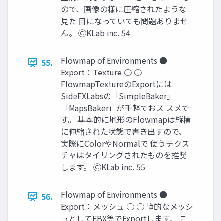
ので、画像の様に圧縮されたような
見た 目になっていても問題ありませ
ん。 ⒸKLab inc. 54
Flowmap of Environments ●
55.
Export：Texture ○ ○
FlowmapTextureのExportには
SideFXLabsの「SimpleBaker」
「MapsBaker」が手軽でおス スメで
す。 基本的に地形のFlowmapは縦横
に伸縮された状態で書き出すので、
実際にColorやNormalで 使うテクス
チャはタイリングされたものを推奨
します。 ⒸKLab inc. 55
Flowmap of Environments ●
56.
Export：メッシュ ○ ○ 静的なメッシ
ュとしてFBX等でExportします。 こ