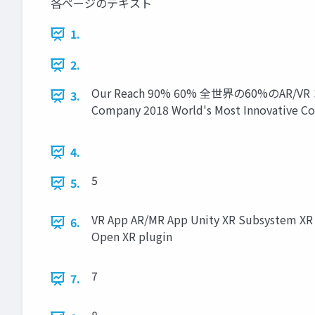
各ページのテキスト
1.
2.
Our Reach 90% 60% 全世界の60%のA
3.
Company 2018 World's Most Innovative Co
4.
5
5.
VR App AR/MR App Unity XR Subsystem XR 
6.
Open XR plugin
7
7.