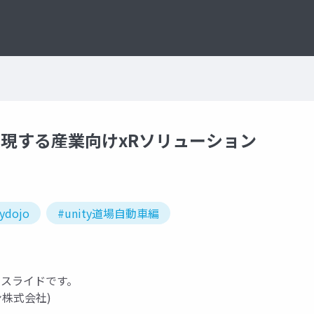
yで実現する産業向けxRソリューション
ydojo
#unity道場自動車編
の講演スライドです。
ン株式会社)