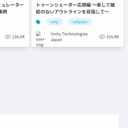
ミュレーター
トゥーンシェーダー応用編 ～楽して破
事例
綻のないアウトラインを目指して～
unity
unitysync
Unity Technologies
136.6K
105.9K
Japan
o
unity道場 2月~シェーダを書けるプログラマになろう~