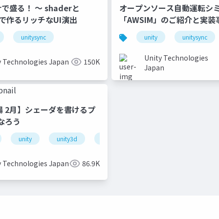
erで盛る！ 〜 shaderと
オープンソース自動運転シ
onで作るリッチなUI演出
「AWSIM」のご紹介と実装
unitysync
unity
unitysync
Unity Technologies
y Technologies Japan
150K
Japan
道場 2月】シェーダを書けるプ
なろう
unity
unity3d
shader
unity道場
unitydoj
y Technologies Japan
86.9K