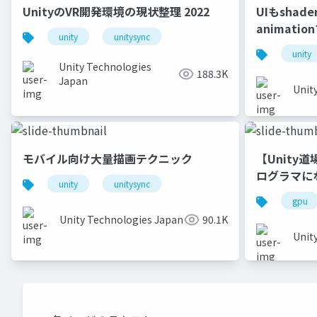
UnityのVR開発環境の現状整理 2022
UIもshad
animati
unity
unitysync
unity
Unity Technologies
188.3K
Japan
Unit
モバイル向け大量描画テクニック
【Unity
ログラマに
unity
unitysync
gpu
Unity Technologies Japan
90.1K
Unit