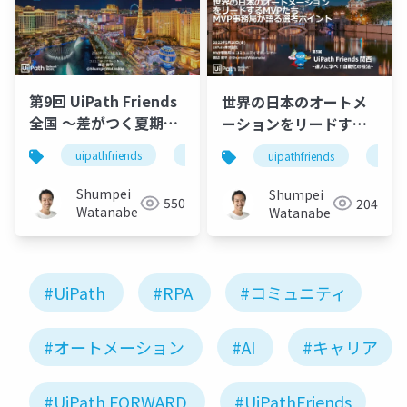
第9回 UiPath Friends
世界の日本のオートメ
全国 ～差がつく夏期講
ーションをリードする
習2022～
MVPたち MVP事務局が
uipathfriends
uipath
uipathforward
uipathfriends
uipa
語る選考ポイント
Shumpei
Shumpei
550
204
Watanabe
Watanabe
#UiPath
#RPA
#コミュニティ
#オートメーション
#AI
#キャリア
#UiPath FORWARD
#UiPathFriends