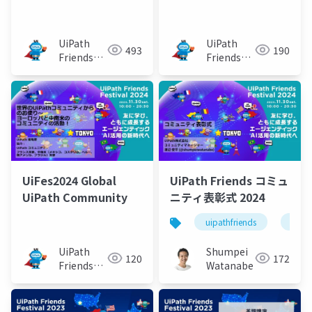
（きたむらさん）
UiPath
UiPath
493
190
Friends
Friends
[公式]
[公式]
UiFes2024 Global
UiPath Friends コミュ
UiPath Community
ニティ表彰式 2024
uipathfriends
uipa
UiPath
Shumpei
120
172
Friends
Watanabe
[公式]