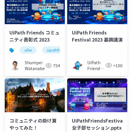
UiPath Friends
UiPath Friends コミュ
Festival 2023 基調講演
ニティ表彰式 2023
uifes
uipathfriends
uipath
UiPath
Shumpei
>100
754
Friends
Watanabe
[公式]
コミュニティの掛け算
UiPathFriendsFestival20
やってみた！
女子部セッション.pptx