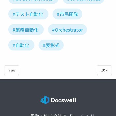
#テスト自動化
#市民開発
#業務自動化
#Orchestrator
#自動化
#表彰式
« 前
次 »
運営：株式会社アプルーシッド