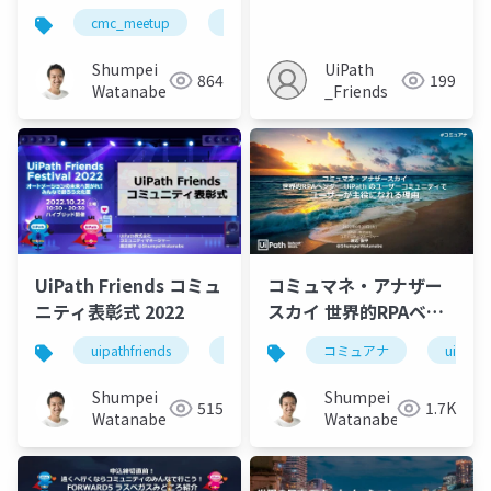
cmc_meetup
uipathfriends
uipath
Shumpei
UiPath
864
199
Watanabe
_Friends
UiPath Friends コミュ
コミュマネ・アナザー
ニティ表彰式 2022
スカイ 世界的RPAベン
ダー UiPathのユーザー
uipathfriends
uipath
コミュアナ
uipathf
コミュニティでユーザ
ーが主役になれる理由
Shumpei
Shumpei
515
1.7K
Watanabe
Watanabe