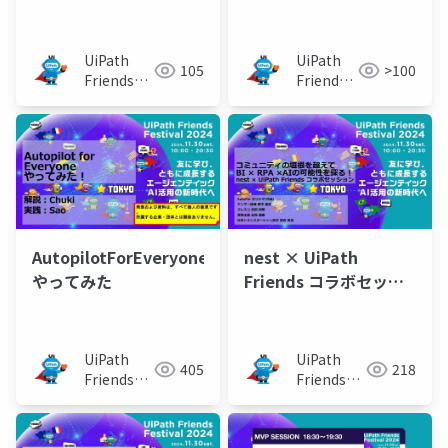
ーメリック高木）
系化（佐々木 孝之・間
中 英明）
UiPath
UiPath
105
>100
Friends
Friends
[公式]
[公式]
AutopilotForEveryone
nest × UiPath
やってみた
Friends コラボセッシ
ョン
UiPath
UiPath
405
218
Friends
Friends
[公式]
[公式]