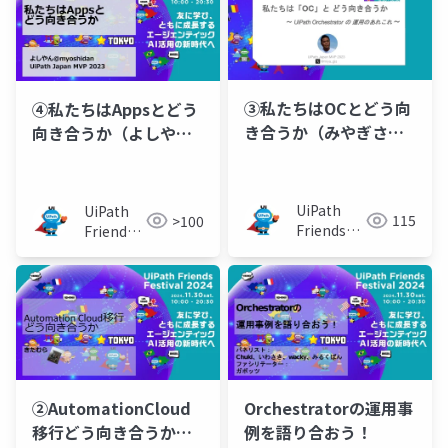
③私たちはOCとどう向
④私たちはAppsとどう
き合うか（みやぎさ
向き合うか（よしやん
ん）
さん）
UiPath
UiPath
115
>100
Friends
Friends
[公式]
[公式]
②AutomationCloud
Orchestratorの運用事
移行どう向き合うか
例を語り合おう！