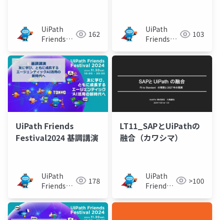
UiPath
UiPath
162
103
Friends
Friends
[公式]
[公式]
UiPath Friends
LT11_SAPとUiPathの
Festival2024 基調講演
融合（カワシマ）
UiPath
UiPath
178
>100
Friends
Friends
[公式]
[公式]