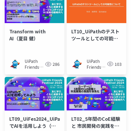
LT10_UiPathのテスト
Transform with
ツールとしての可能性
AI（夏目 健）
について（吐合 由多
加）
UiPath
UiPath
103
286
Friends
Friends
[公式]
[公式]
LT09_UiFes2024_UiPath
LT02_5年間のCoE経験
でAIを活用しよう（タ
と 市民開発の実践を体