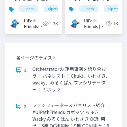
みた
のご紹介
uipath
uipathfrien
uipath
uipathfriends
UiPath
UiPath
1K
1.3K
Friends [公
Friends
式]
[公式]
各ページのテキスト
Orchestratorの 運用事例を語り合お
1.
う！ パネリスト： Chuki、いわさき、
wacky、みるくぱん ファシリテータ
ー： ガボッツ
ファシリテーター＆パネリスト紹介
2.
#UiPathFriends ガボッツ ちゅき
Wacky みるくぱん いわさき OC利用
歴：5年 OC利用歴：9年 OC利用歴：6