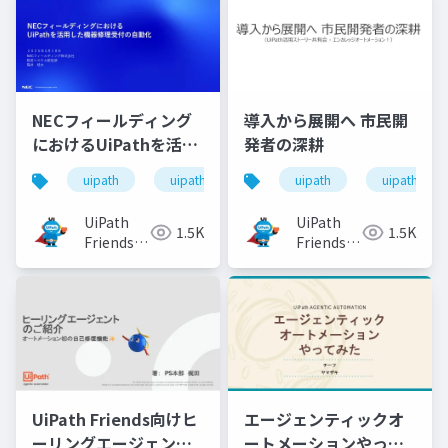
NECフィールディング
導入から展開へ 市民開
におけるUiPathを活用
発者の深耕
した機器修理受付の自
uipath
uipathfriends
uipath
uipathfrien
動化
UiPath
UiPath
1.5K
1.5K
Friends
Friends
[公式]
[公式]
エージェンティックオ
UiPath Friends向けヒ
ートメーションやって
ーリングエージェント