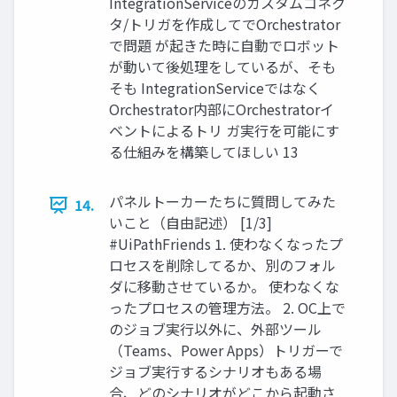
IntegrationServiceのカスタムコネク
タ/トリガを作成してでOrchestrator
で問題 が起きた時に自動でロボット
が動いて後処理をしているが、そも
そも IntegrationServiceではなく
Orchestrator内部にOrchestratorイ
ベントによるトリ ガ実行を可能にす
る仕組みを構築してほしい 13
パネルトーカーたちに質問してみた
14.
いこと（自由記述） [1/3]
#UiPathFriends 1. 使わなくなったプ
ロセスを削除してるか、別のフォル
ダに移動させているか。 使わなくな
ったプロセスの管理方法。 2. OC上で
のジョブ実行以外に、外部ツール
（Teams、Power Apps）トリガーで
ジョブ実行するシナリオもある場
合、どのシナリオがどこから起動さ