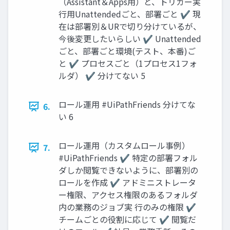
（Assistant＆Apps用）と、トリガー実
行用Unattendedごと、部署ごと ✔ 現
在は部署別＆URで切り分けているが、
今後変更したいらしい ✔ Unattended
ごと、部署ごと環境(テスト、本番)ご
と ✔ プロセスごと（1プロセス1フォ
ルダ） ✔ 分けてない 5
ロール運用 #UiPathFriends 分けてな
6.
い 6
ロール運用（カスタムロール事例）
7.
#UiPathFriends ✔ 特定の部署フォル
ダしか閲覧できないように、部署別の
ロールを作成 ✔ アドミニストレータ
ー権限、アクセス権限のあるフォルダ
内の業務のジョブ実 行のみの権限 ✔
チームごとの役割に応じて ✔ 閲覧だ