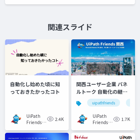
関連スライド
自動化し始めた頃に知
関西ユーザー企業 パネ
っておきたかったコト
ルトーク 自動化の継続
的な価値提供と市民開
uipathfriends
uipa
発・プロ開発の勘所
UiPath
UiPath
2.4K
1.7K
Friends
Friends
[公式]
[公式]