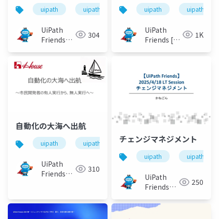
みた
uipath
uipathfriends
uipath
uipathfrien
UiPath
UiPath
304
1K
Friends
Friends [公
[公式]
式]
自動化の大海へ出航
チェンジマネジメント
uipath
uipathfriends
uipath
uipathfrien
UiPath
310
Friends
UiPath
250
[公式]
Friends
[公式]