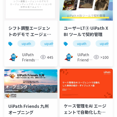
シフト調整エージェン
ユーザーLT③ UiPath X
トのデモで エージェン
BI ツールで契約管理
ティックオートメーシ
uipath
uipathfriends
uipath
uipathfrien
ョンの 世界を見てみよ
う！
UiPath
UiPath
445
>100
Friends
Friends
[公式]
[公式]
ケース管理をAI エージ
UiPath Friends 九州
ェントで自動化した事
オープニング