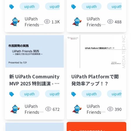
のご紹介
uipath
uipathfrien
uipath
uipathfriends
UiPath
UiPath
488
1.3K
Friends
Friends
[公式]
[公式]
新 UiPath Community
UiPath Platformで開
MVP 2025 特別講演 - 市
発効率アップ！？
民開発の実践
uipath
uipathfriends
uipath
uipathfrien
UiPath
UiPath
672
390
Friends
Friends
[公式]
[公式]