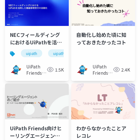
NECフィールディング
自動化し始めた頃に知
におけるUiPathを活用
っておきたかったコト
した機器修理受付の自
uipath
uipathfriends
動化
UiPath
UiPath
1.5K
2.4K
Friends
Friends
[公式]
[公式]
わからなかったことア
UiPath Friends向けヒ
レコレ
ーリングエージェント