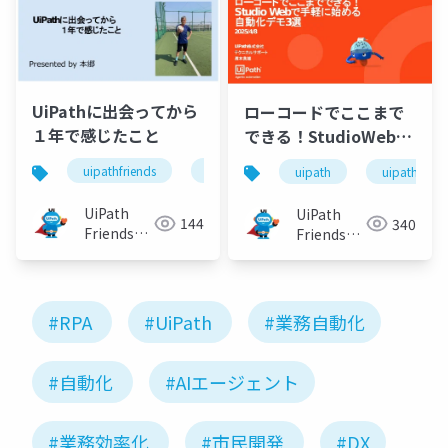
UiPathに出会ってから
ローコードでここまで
１年で感じたこと
できる！StudioWebで
手軽に始める自動化デ
uipathfriends
uipath
uipath
uipathfrien
モ3選
UiPath
UiPath
144
340
Friends
Friends
[公式]
[公式]
#RPA
#UiPath
#業務自動化
#自動化
#AIエージェント
#業務効率化
#市民開発
#DX