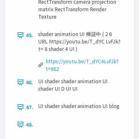
RectTransform camera projection
matrix RectTransform Render
Texture
shader animation UI 検証中 ( 2 6
45.
URL https://youtu.be/T_dYC LvFJk?
t= 8 shader 4 UI )
https://youtu.be/T_dYC4LvFJk?
t=862
UI shader shader animation UI
46.
shader UI D UI UI
UI shader shader animation UI blog
47.
48.