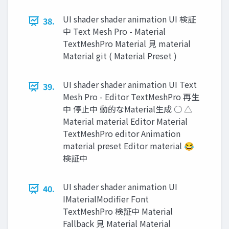
UI shader shader animation UI 検証
38.
中 Text Mesh Pro - Material
TextMeshPro Material ⾒ material
Material git ( Material Preset )
UI shader shader animation UI Text
39.
Mesh Pro - Editor TextMeshPro 再生
中 停止中 動的なMaterial生成 ○ △
Material material Editor Material
TextMeshPro editor Animation
material preset Editor material 😂
検証中
UI shader shader animation UI
40.
IMaterialModifier Font
TextMeshPro 検証中 Material
Fallback ⾒ Material Material