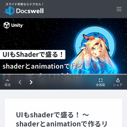
Ope
UIもshaderで盛る！ 〜
shaderとanimationで作るリ