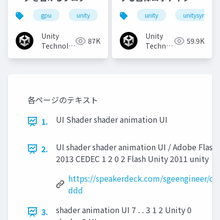
マになろう
シミュレーション
gpu
unity
unity3d
unity
shader
unitysync
unit
Unity
Unity
87K
59.9K
Technologies
Technologies
Japan
Japan
各ページのテキスト
UI Shader shader animation UI
1.
UI shader shader animation UI / Adobe Flash
2.
2013 CEDEC 1 2 0 2 Flash Unity 2011 unity
https://speakerdeck.com/sgeengineer/ce
ddd
shader animation UI 7 . . 3 1 2 Unity 0
3.