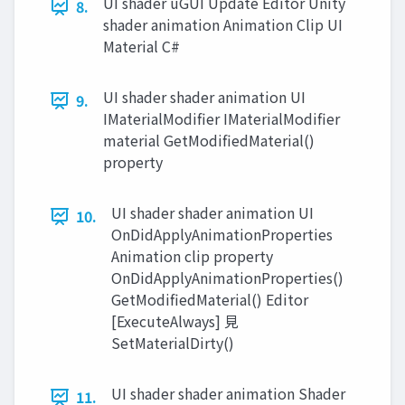
UI shader uGUI Update Editor Unity
8.
shader animation Animation Clip UI
Material C#
UI shader shader animation UI
9.
IMaterialModifier IMaterialModifier
material GetModifiedMaterial()
property
UI shader shader animation UI
10.
OnDidApplyAnimationProperties
Animation clip property
OnDidApplyAnimationProperties()
GetModifiedMaterial() Editor
[ExecuteAlways] ⾒
SetMaterialDirty()
UI shader shader animation Shader
11.