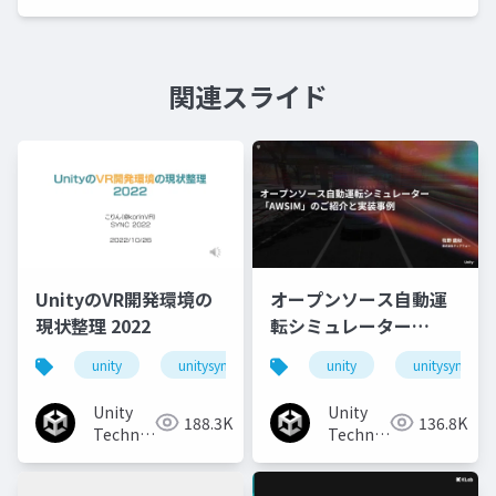
関連スライド
UnityのVR開発環境の
オープンソース自動運
現状整理 2022
転シミュレーター
「AWSIM」のご紹介と
unity
unitysync
unity
unitysync
実装事例
Unity
Unity
188.3K
136.8K
Technologies
Technologies
Japan
Japan