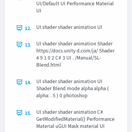
UI/Default UI Performance Material
UI
UI shader shader animation UI
12.
UI shader shader animation Shader
13.
https://docs.unity d.com/ja/ Shader
4 9 1 0 2 C# 3 UI . /Manual/SL-
Blend.html
UI shader shader animation UI
14.
Shader Blend mode alpha alpha (
alpha: . 5 ) 0 photoshop
UI shader shader animation C#
15.
GetModifiedMaterial() Performance
Material uGUI Mask material UI