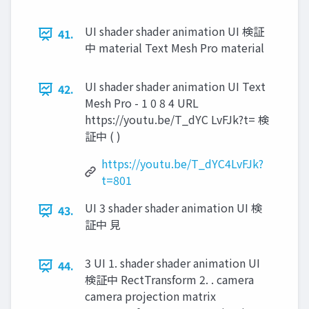
UI shader shader animation UI 検証
41.
中 material Text Mesh Pro material
UI shader shader animation UI Text
42.
Mesh Pro - 1 0 8 4 URL
https://youtu.be/T_dYC LvFJk?t= 検
証中 ( )
https://youtu.be/T_dYC4LvFJk?
t=801
UI 3 shader shader animation UI 検
43.
証中 ⾒
3 UI 1. shader shader animation UI
44.
検証中 RectTransform 2. . camera
camera projection matrix