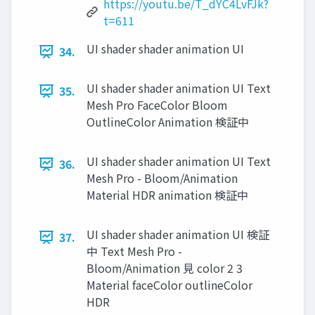
https://youtu.be/T_dYC4LvFJk?
t=611
UI shader shader animation UI
34.
UI shader shader animation UI Text
35.
Mesh Pro FaceColor Bloom
OutlineColor Animation 検証中
UI shader shader animation UI Text
36.
Mesh Pro - Bloom/Animation
Material HDR animation 検証中
UI shader shader animation UI 検証
37.
中 Text Mesh Pro -
Bloom/Animation ⾒ color 2 3
Material faceColor outlineColor
HDR