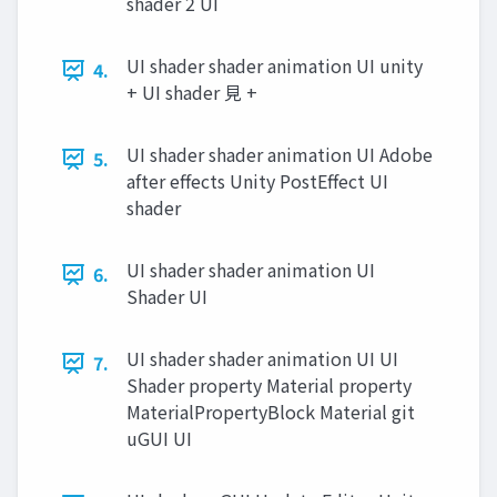
shader 2 UI
UI shader shader animation UI unity
4.
+ UI shader ⾒ +
UI shader shader animation UI Adobe
5.
after effects Unity PostEffect UI
shader
UI shader shader animation UI
6.
Shader UI
UI shader shader animation UI UI
7.
Shader property Material property
MaterialPropertyBlock Material git
uGUI UI