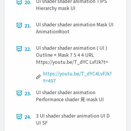
UI shader shader animation TIPS
20.
Hierarchy mask UI
UI shader shader animation Mask UI
21.
AnimationRoot
UI shader shader animation ( UI )
22.
Outline + Mask 7 5 4 4 URL
https://youtu.be/T_dYC LvFJk?t=
https://youtu.be/T_dYC4LvFJk?
t=457
UI shader shader animation
23.
Performance shader ⾒ mask UI
3 UI shader shader animation UI D
24.
UI SF