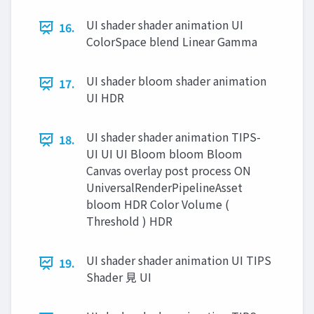
UI shader shader animation UI
16.
ColorSpace blend Linear Gamma
UI shader bloom shader animation
17.
UI HDR
UI shader shader animation TIPS-
18.
UI UI UI Bloom bloom Bloom
Canvas overlay post process ON
UniversalRenderPipelineAsset
bloom HDR Color Volume (
Threshold ) HDR
UI shader shader animation UI TIPS
19.
Shader ⾒ UI