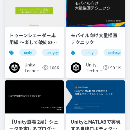
トゥーンシェーダー応
モバイル向け大量描画
用編 ～楽して破綻のな
テクニック
いアウトラインを目指
unity
unitysync
unity
unitysync
して～
Unity
Unity
106K
90.1K
Technologies
Technologies
Japan
Japan
【Unity道場 2月】シェ
UnityとMATLABで実現
ーダを書けるプログラ
する自律ロボティクス