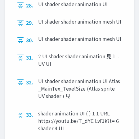
UI shader shader animation UI
28.
UI shader shader animation mesh UI
29.
UI shader shader animation mesh UI
30.
2 UI shader shader animation ⾒ 1. .
31.
UV UI
UI shader shader animation UI Atlas
32.
_MainTex_TexelSize (Atlas sprite
UV shader ) ⾒
shader animation UI ( ) 1 1 URL
33.
https://youtu.be/T_dYC LvFJk?t= 6
shader 4 UI