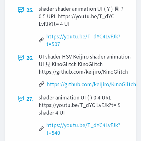
shader shader animation UI ( Y ) ⾒ 7
25.
0 5 URL https://youtu.be/T_dYC
LvFJk?t= 4 UI
https://youtu.be/T_dYC4LvFJk?
t=507
UI shader HSV Keijiro shader animation
26.
UI ⾒ KinoGlitch KinoGlitch
https://github.com/keijiro/KinoGlitch
https://github.com/keijiro/KinoGlitch
shader animation UI ( ) 0 4 URL
27.
https://youtu.be/T_dYC LvFJk?t= 5
shader 4 UI
https://youtu.be/T_dYC4LvFJk?
t=540