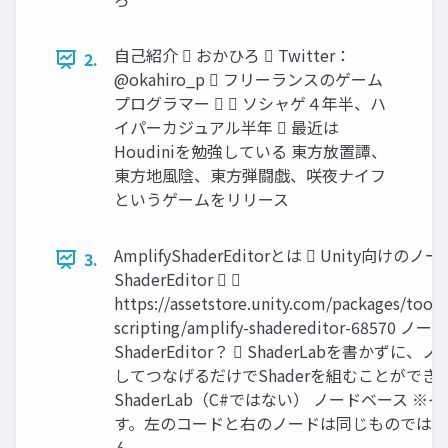
自己紹介  おかひろ  Twitter：
2.
@okahiro_p  フリーランスのゲーム
プログラマー   ソシャゲ４年半、ハ
イパーカジュアル半年  最近は
Houdiniを勉強している 東方放置譚、
東方地風陰、東方弾闘戯、咲夜ナイフ
というゲームをリリース
AmplifyShaderEditorとは  Unity向けの
3.
ShaderEditor  
https://assetstore.unity.com/packages/tools/
scripting/amplify-shadereditor-68570 
ShaderEditor？  ShaderLabを書かずに
してつなげるだけでShaderを組むことができ
ShaderLab（C#ではない） ノードベース ※
す。左のコードと右のノードは同じものでは
ん。