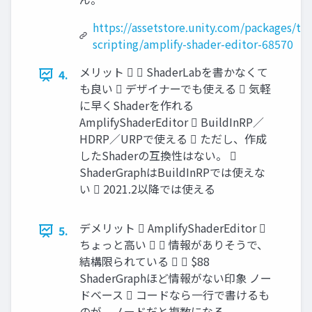
https://assetstore.unity.com/packages/too
scripting/amplify-shader-editor-68570
メリット   ShaderLabを書かなくて
4.
も良い  デザイナーでも使える  気軽
に早くShaderを作れる
AmplifyShaderEditor  BuildInRP／
HDRP／URPで使える  ただし、作成
したShaderの互換性はない。 
ShaderGraphはBuildInRPでは使えな
い  2021.2以降では使える
デメリット  AmplifyShaderEditor 
5.
ちょっと高い   情報がありそうで、
結構限られている   $88
ShaderGraphほど情報がない印象 ノー
ドベース  コードなら一行で書けるも
のが、ノードだと複数になる