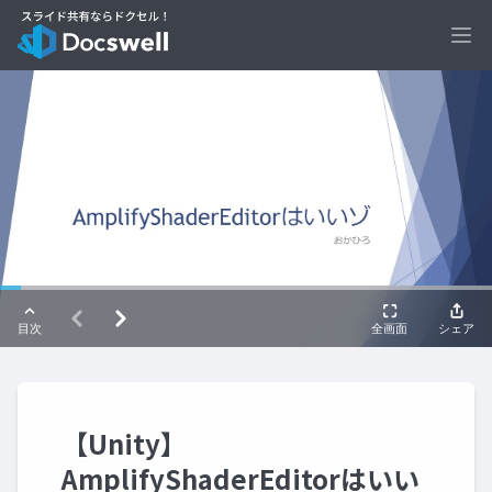
Ope
【Unity】
AmplifyShaderEditorはいい