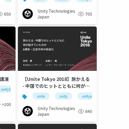
Unity Technologies
650
705
Japan
調講演
【Unite Tokyo 2018】旅かえる
- 中国でのヒットとともに何が起
unity3d
unite tokyo 2018
unitetokyo
きていたのか&amp;課金・広告
okyo
unite
unity
unityads
unite tokyo
共存の収益化
>100
Unity Technologies
840
Japan