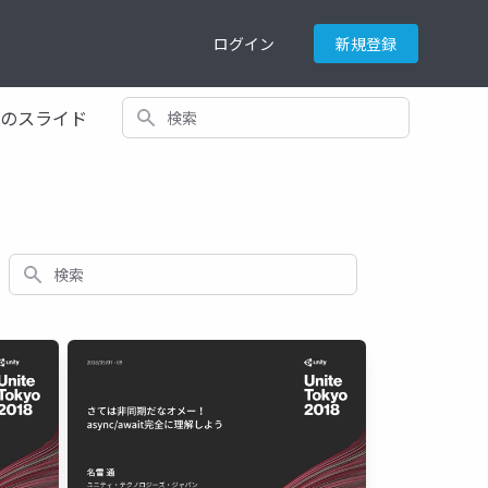
ログイン
新規登録
検索
てのスライド
検索