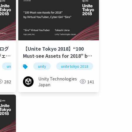
プログ
【Unite Tokyo 2018】“100
ジェク
Must-see Assets for 2018” by
ン術！
Virtual YouTuber, Cyber Girl
unite tokyo 2018
unity
unitetokyo
unite tokyo 2018
unityservices
“Siro”
Unity Technologies
282
141
Japan