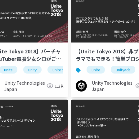
Tokyo 2018】バーチャ
【Unite Tokyo 2018】非
ouTuber電脳少女シロがご紹
ラマでもできる！簡単プロ
る「2018年の注目アセット
ト管理＆マネタイゼーショ
unite
unitetokyo
unity
unite tokyo 2018
unite
unityads
連発」
Unity Technologies
Unity Technologies
1.3K
Japan
Japan