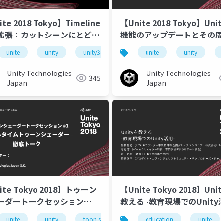
te 2018 Tokyo】Timeline
【Unite 2018 Tokyo】Unit
拡張：カットシーンにとどま
機能のアップデートとその
い新たな使い方
unite
unitetokyo
unity
unity3d
unite tokyo 2018
unite
unity
uniteto
Unity Technologies
Unity Technologies
345
Japan
Japan
ite Tokyo 2018】トゥーン
【Unite Tokyo 2018】Uni
ーダートークセッション
教える -教育現場でのUnity
『リアルタイムトゥーンシェ
unite
unite tokyo
unity
toon shader
unite tokyo 2018
education
unite