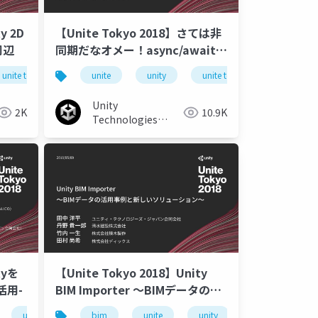
y 2D
【Unite Tokyo 2018】さては非
周辺
同期だなオメー！async/await完
全に理解しよう
kyo
unite tokyo 2018
unite
unity
unite tokyo 2018
uni
Unity
2K
10.9K
Technologies
Japan
tyを
【Unite Tokyo 2018】Unity
活用-
BIM Importer ～BIMデータの活
用事例と新しいソリューション～
unity
unite tokyo 2018
bim
unite
unity
unite tokyo 201