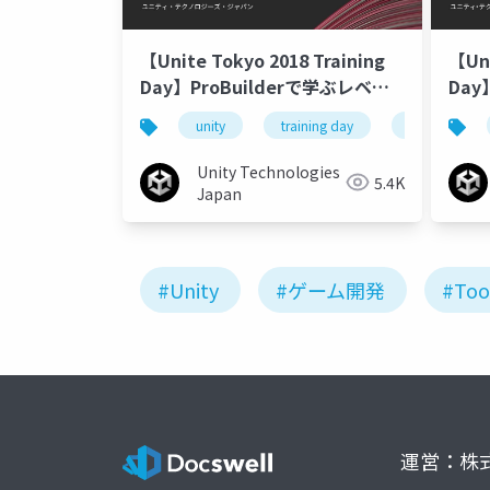
【Unite Tokyo 2018 Training
【Uni
Day】ProBuilderで学ぶレベル
Day
デザイン ProBuilderをマスター
デザ
unity
training day
unite tokyo 
しよう！
て
Unity Technologies
5.4K
Japan
#Unity
#ゲーム開発
#Too
運営：株