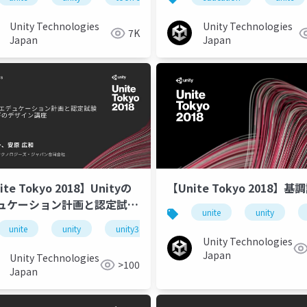
ー徹底トーク』
Unity Technologies
Unity Technologies
7K
Japan
Japan
ite Tokyo 2018】Unityの
【Unite Tokyo 2018】基
ュケーション計画と認定試験
unite
unity
そびのデザイン講座
te tokyo 2018
unite
unity
unite tokyo
unity3d
unite tokyo 2018
unite t
Unity Technologies
Japan
Unity Technologies
>100
Japan