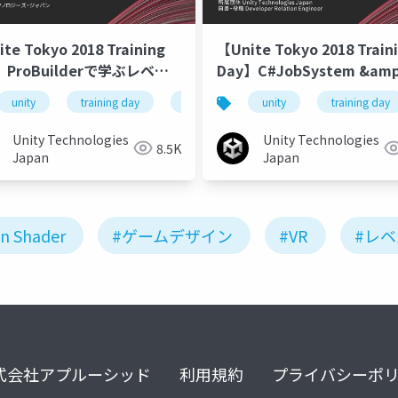
te Tokyo 2018 Training
【Unite Tokyo 2018 Train
】ProBuilderで学ぶレベル
Day】C#JobSystem &amp
イン レベルデザインについ
ECSでCPUを極限まで使い
2018
unity
training day
unite tokyo 2018
unity
training day
~C# JobSystem 編~
Unity Technologies
Unity Technologies
8.5K
Japan
Japan
n Shader
#ゲームデザイン
#VR
#レ
式会社アプルーシッド
利用規約
プライバシーポ