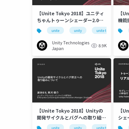
【Unite Tokyo 2018】ユニティ
【Uni
ちゃんトゥーンシェーダー2.0使
機能
いこなしスペシャル ～こだわり
らな
unite
unity
unite tokyo 2018
の活用法を紹介します！～
Unity Technologies
8.9K
Japan
【Unite Tokyo 2018】Unityの
【Un
開発サイクルとバグへの取り組み
シェ
について
#1
unite
unity
unite tokyo 2018