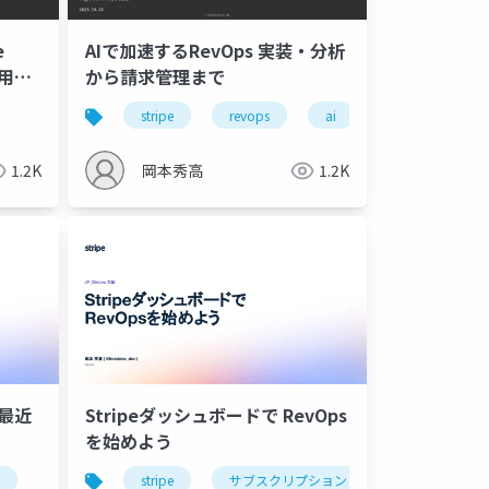
e
AIで加速するRevOps 実装・分析
利用し
から請求管理まで
べる方
stripe
revops
ai
1.2K
岡本秀高
1.2K
 最近
Stripeダッシュボードで RevOps
を始めよう
stripe
サブスクリプション
ノーコード