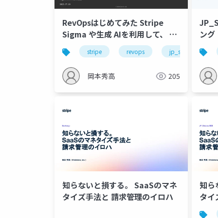
RevOpsはじめてみた Stripe
JP_
Sigma や生成 AIを利用して、 サ
ング
ービスの現在地を調べる方法
stripe
revops
jp_stripes
岡本秀高
205
知らないと損する。 SaaSのマネ
知ら
タイズ手法と 請求管理のイロハ
タイ