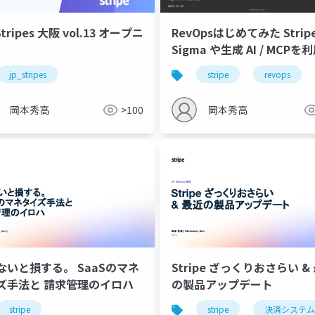
Stripes 大阪 vol.13 オープニ
RevOpsはじめてみた Strip
Sigma や生成 AI / MCPを
て、サービスの現在地を調
jp_stripes
stripe
revops
法
岡本秀高
>100
岡本秀高
ないと損する。 SaaSのマネ
Stripe ざっくりおさらい &
ズ手法と 請求管理のイロハ
の製品アップデート
stripe
stripe
決済システム