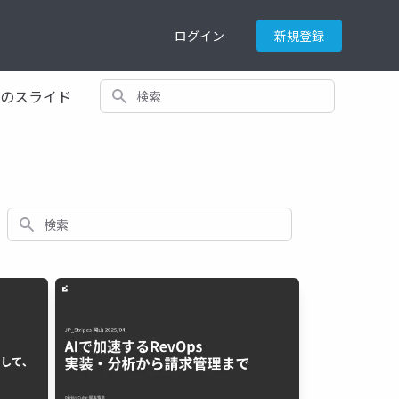
ログイン
新規登録
検索
てのスライド
検索