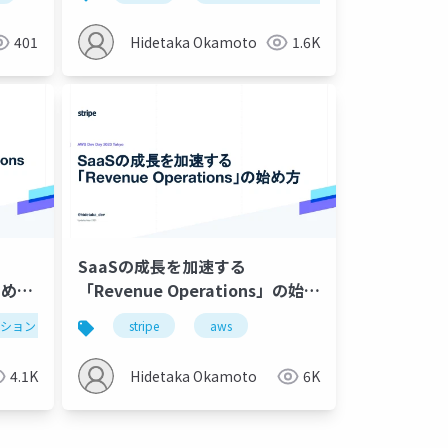
401
Hidetaka Okamoto
1.6K
SaaSの成長を加速する
ために
「Revenue Operations」の始め
方
ション
stripe
aws
4.1K
Hidetaka Okamoto
6K