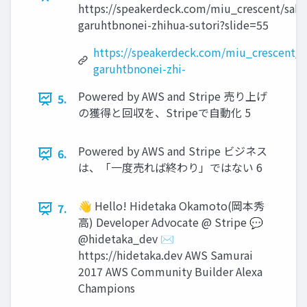
https://speakerdeck.com/miu_crescent/saba
garuhtbnonei-zhihua-sutori?slide=55
https://speakerdeck.com/miu_crescent/s
garuhtbnonei-zhi-
Powered by AWS and Stripe 売り上げ
5.
の獲得と回収を、Stripeで自動化 5
Powered by AWS and Stripe ビジネス
6.
は、「一度売れば終わり」ではない 6
👋 Hello! Hidetaka Okamoto(岡本秀
7.
高) Developer Advocate @ Stripe 💬
@hidetaka_dev ✉
https://hidetaka.dev AWS Samurai
2017 AWS Community Builder Alexa
Champions