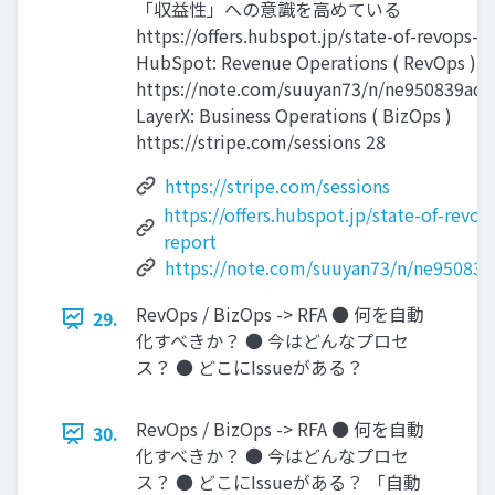
「収益性」への意識を高めている
https://offers.hubspot.jp/state-of-revops-r
HubSpot: Revenue Operations ( RevOps )
https://note.com/suuyan73/n/ne950839ad
LayerX: Business Operations ( BizOps )
https://stripe.com/sessions 28
https://stripe.com/sessions
https://offers.hubspot.jp/state-of-revop
report
https://note.com/suuyan73/n/ne95083
RevOps / BizOps -> RFA ● 何を自動
29.
化すべきか？ ● 今はどんなプロセ
ス？ ● どこにIssueがある？
RevOps / BizOps -> RFA ● 何を自動
30.
化すべきか？ ● 今はどんなプロセ
ス？ ● どこにIssueがある？ 「自動