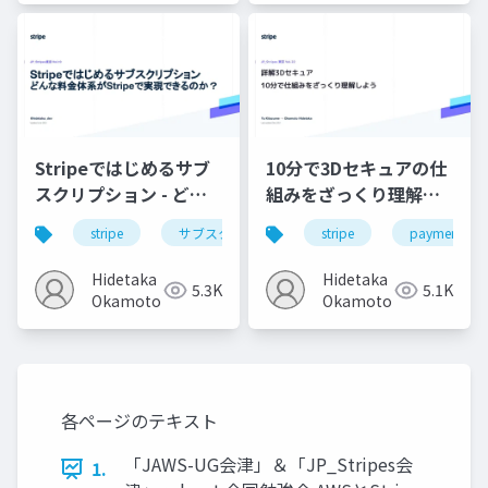
Stripeではじめるサブ
10分で3Dセキュアの仕
スクリプション - どん
組みをざっくり理解し
な料金体系がStripeで
よう
stripe
サブスクリプション
stripe
決済システム
payment
実現できるのか？ /
JP_Stripes Tokyo
Hidetaka
Hidetaka
5.3K
5.1K
202309
Okamoto
Okamoto
各ページのテキスト
「JAWS-UG会津」＆「JP_Stripes会
1.