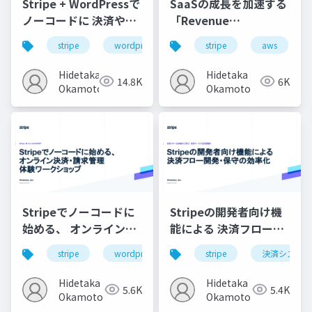
Stripe + WordPressで
SaaSの成長を加速する
ノーコードに 決済やサ
「Revenue
ブスクを始めようワー
Operations」の始め方
stripe
wordpress
stripe
aws
クショップ
Hidetaka
Hidetaka
14.8K
6K
Okamoto
Okamoto
Stripeでノーコードに
Stripeの開発者向け機
始める、 オンライン決
能による 決済フロー開
済・請求管理 体験ワー
発・保守の効率化
stripe
wordpress
ノーコード
stripe
決済システム
サブスクリ
クショップ
Hidetaka
Hidetaka
5.6K
5.4K
Okamoto
Okamoto