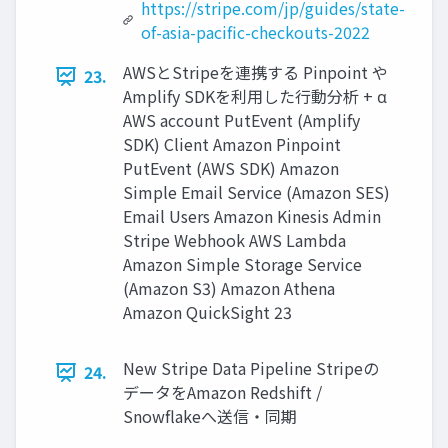
https://stripe.com/jp/guides/state-
of-asia-pacific-checkouts-2022
AWSとStripeを連携する Pinpoint や
23.
Amplify SDKを利用した行動分析 + α
AWS account PutEvent (Amplify
SDK) Client Amazon Pinpoint
PutEvent (AWS SDK) Amazon
Simple Email Service (Amazon SES)
Email Users Amazon Kinesis Admin
Stripe Webhook AWS Lambda
Amazon Simple Storage Service
(Amazon S3) Amazon Athena
Amazon QuickSight 23
New Stripe Data Pipeline Stripeの
24.
データをAmazon Redshift /
Snowﬂakeへ送信・同期