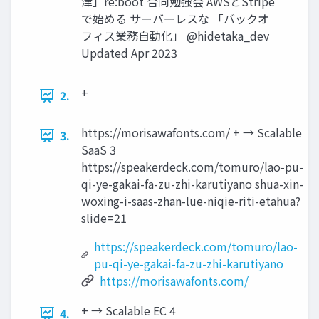
津」re:boot 合同勉強会 AWSとStripe
で始める サーバーレスな 「バックオ
フィス業務自動化」 @hidetaka_dev
Updated Apr 2023
+
2.
https://morisawafonts.com/ + → Scalable
3.
SaaS 3
https://speakerdeck.com/tomuro/lao-pu-
qi-ye-gakai-fa-zu-zhi-karutiyano shua-xin-
woxing-i-saas-zhan-lue-niqie-riti-etahua?
slide=21
https://speakerdeck.com/tomuro/lao-
pu-qi-ye-gakai-fa-zu-zhi-karutiyano
https://morisawafonts.com/
+ → Scalable EC 4
4.