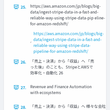
https://aws.amazon.com/jp/blogs/big-
25.
data/ingest-stripe-data-in-a-fast-and-
reliable-way-using-stripe-data-pip eline-
for-amazon-redshift/
https://aws.amazon.com/jp/blogs/big-
data/ingest-stripe-data-in-a-fast-and-
reliable-way-using-stripe-data-
pipeline-for-amazon-redshift/
「売上・決済」から「収益」へ 「売
26.
った後」のことも、StripeとAWSで
効率化・自動化 26
Revenue and Finance Automation
27.
with ecosystems
「売上・決済」から「収益」へ 様々な会社が
28.