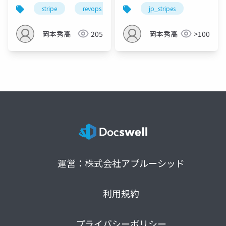
AIを利用して、 サービ
stripe
revops
jp_stripes
jp_stripes
スの現在地を調べる方
法
岡本秀高
205
岡本秀高
>100
運営：株式会社アプルーシッド
利用規約
プライバシーポリシー