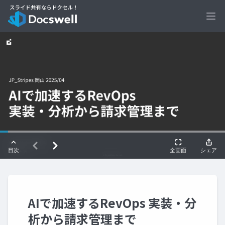
Ope
AIで加速するRevOps 実装・分
析から請求管理まで