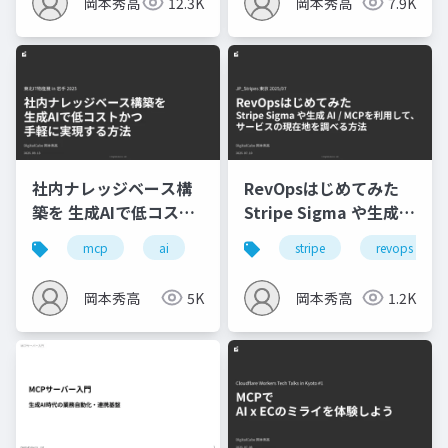
岡本秀高
12.3K
岡本秀高
7.9K
社内ナレッジベース構
RevOpsはじめてみた
築を 生成AIで低コスト
Stripe Sigma や生成
かつ 手軽に実現する方
AI / MCPを利用して、
mcp
ai
stripe
revops
法 - 東北IT物産展2025
サービスの現在地を調
べる方法
岡本秀高
5K
岡本秀高
1.2K