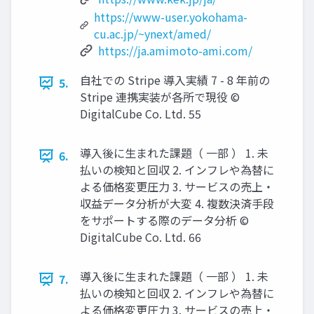
https://www-user.yokohama-
cu.ac.jp/~ynext/amed/
https://ja.amimoto-ami.com/
⾃社での Stripe 導⼊実績 7 - 8 年前の
5.
Stripe 連携実装が各所で現役 ©
DigitalCube Co. Ltd. 55
導⼊後に⽣まれた課題（ ⼀部 ） 1. 未
6.
払いの検知と回収 2. インフレや為替に
よる価格変更圧⼒ 3. サービスの売上‧
収益データ分析が⼤変 4. 複数決済⼿段
をサポートする際のデータ分析 ©
DigitalCube Co. Ltd. 66
導⼊後に⽣まれた課題（ ⼀部 ） 1. 未
7.
払いの検知と回収 2. インフレや為替に
よる価格変更圧⼒ 3. サービスの売上‧