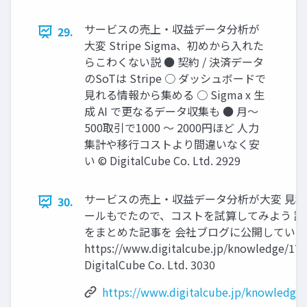
サービスの売上‧収益データ分析が
29.
⼤変 Stripe Sigma、初めから⼊れた
らこわくない説 ● 契約 / 決済データ
のSoTは Stripe ○ ダッシュボードで
⾒れる情報から集める ○ Sigma x ⽣
成 AI で更なるデータ収集も ● ⽉〜
500取引で1000 〜 2000円ほど ⼈⼒
集計や移⾏コストより間違いなく安
い © DigitalCube Co. Ltd. 2929
サービスの売上‧収益データ分析が⼤変 ⾒
30.
ールもでたので、コストを試算してみよう 試
をまとめた記事を 会社ブログに公開しています
https://www.digitalcube.jp/knowledge/17 
DigitalCube Co. Ltd. 3030
https://www.digitalcube.jp/knowledge