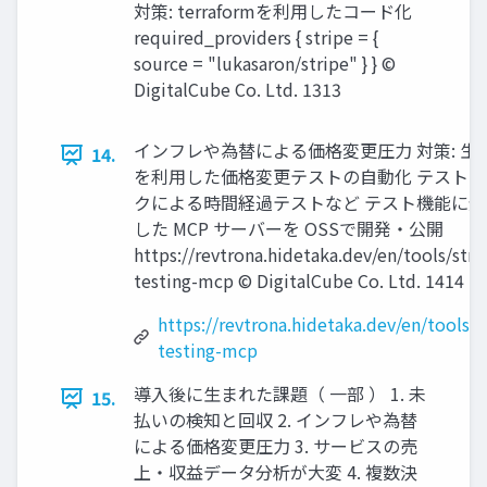
対策: terraformを利⽤したコード化
required_providers { stripe = {
source = "lukasaron/stripe" } } ©
DigitalCube Co. Ltd. 1313
インフレや為替による価格変更圧⼒ 対策: ⽣成 
14.
を利⽤した価格変更テストの⾃動化 テスト
クによる時間経過テストなど テスト機能に
した MCP サーバーを OSSで開発・公開
https://revtrona.hidetaka.dev/en/tools/stri
testing-mcp © DigitalCube Co. Ltd. 1414
https://revtrona.hidetaka.dev/en/tools/s
testing-mcp
導⼊後に⽣まれた課題（ ⼀部 ） 1. 未
15.
払いの検知と回収 2. インフレや為替
による価格変更圧⼒ 3. サービスの売
上‧収益データ分析が⼤変 4. 複数決