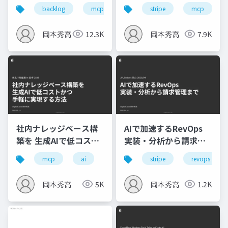
Backlogにタスクや情
ネタイズ
backlog
mcp
業務効率化
stripe
ai
mcp
報を集約すべきか？
岡本秀高
12.3K
岡本秀高
7.9K
社内ナレッジベース構
AIで加速するRevOps
築を 生成AIで低コスト
実装・分析から請求管
かつ 手軽に実現する方
理まで
mcp
ai
stripe
revops
法 - 東北IT物産展2025
岡本秀高
5K
岡本秀高
1.2K