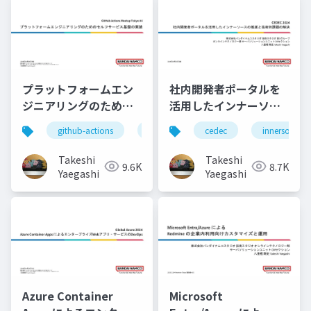
プラットフォームエン
社内開発者ポータルを
ジニアリングのための
活用したインナーソー
セルフサービス基盤の
スの推進と技術的課題
github-actions
azure
cedec
events
innersource
azure-conta
実装
の解決
Takeshi
Takeshi
9.6K
8.7K
Yaegashi
Yaegashi
Azure Container
Microsoft