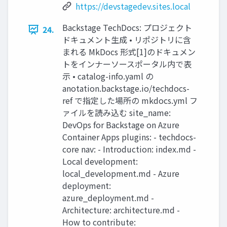
https://devstagedev.sites.local
Backstage TechDocs: プロジェクト
24.
ドキュメント生成 • リポジトリに含
まれる MkDocs 形式[1]のドキュメン
トをインナーソースポータル内で表
示 • catalog-info.yaml の
anotation.backstage.io/techdocs-
ref で指定した場所の mkdocs.yml フ
ァイルを読み込む site_name:
DevOps for Backstage on Azure
Container Apps plugins: - techdocs-
core nav: - Introduction: index.md -
Local development:
local_development.md - Azure
deployment:
azure_deployment.md -
Architecture: architecture.md -
How to contribute: