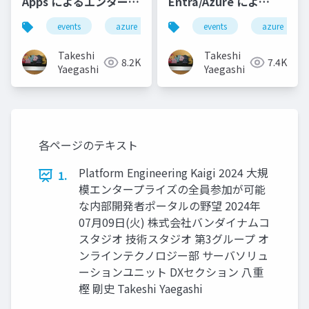
Apps によるエンタープ
Entra/Azure によ
ライズWebアプリ・サ
る Redmine の企業内
events
azure
azure-container-apps
events
azure
azure
ービスのDevOps
利用向けカスタマイズ
と運用
Takeshi
Takeshi
8.2K
7.4K
Yaegashi
Yaegashi
各ページのテキスト
Platform Engineering Kaigi 2024 大規
1.
模エンタープライズの全員参加が可能
な内部開発者ポータルの野望 2024年
07月09日(火) 株式会社バンダイナムコ
スタジオ 技術スタジオ 第3グループ オ
ンラインテクノロジー部 サーバソリュ
ーションユニット DXセクション 八重
樫 剛史 Takeshi Yaegashi