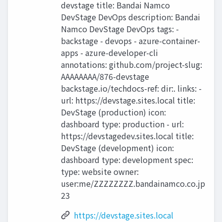
devstage title: Bandai Namco
DevStage DevOps description: Bandai
Namco DevStage DevOps tags: -
backstage - devops - azure-container-
apps - azure-developer-cli
annotations: github.com/project-slug:
AAAAAAAA/876-devstage
backstage.io/techdocs-ref: dir:. links: -
url: https://devstage.sites.local title:
DevStage (production) icon:
dashboard type: production - url:
https://devstagedev.sites.local title:
DevStage (development) icon:
dashboard type: development spec:
type: website owner:
user:me/ZZZZZZZZ.bandainamco.co.jp
23
https://devstage.sites.local