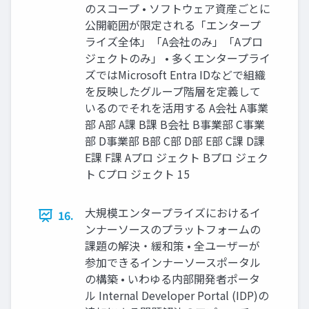
のスコープ • ソフトウェア資産ごとに
公開範囲が限定される「エンタープ
ライズ全体」「A会社のみ」「Aプロ
ジェクトのみ」 • 多くエンタープライ
ズではMicrosoft Entra IDなどで組織
を反映したグループ階層を定義して
いるのでそれを活用する A会社 A事業
部 A部 A課 B課 B会社 B事業部 C事業
部 D事業部 B部 C部 D部 E部 C課 D課
E課 F課 Aプロ ジェクト Bプロ ジェク
ト Cプロ ジェクト 15
大規模エンタープライズにおけるイ
16.
ンナーソースのプラットフォームの
課題の解決・緩和策 • 全ユーザーが
参加できるインナーソースポータル
の構築 • いわゆる内部開発者ポータ
ル Internal Developer Portal (IDP)の