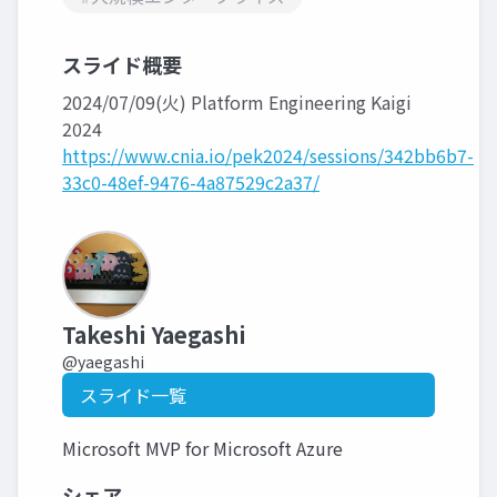
スライド概要
2024/07/09(火) Platform Engineering Kaigi
2024
https://www.cnia.io/pek2024/sessions/342bb6b7-
33c0-48ef-9476-4a87529c2a37/
Takeshi Yaegashi
@yaegashi
スライド一覧
Microsoft MVP for Microsoft Azure
シェア