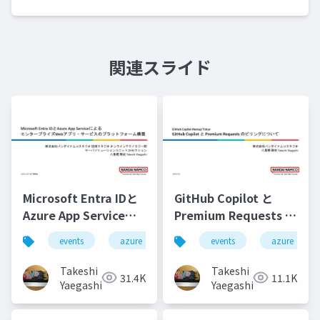
関連スライド
Microsoft Entra IDと
GitHub Copilot と
Azure App Serviceに
Premium Requests の
よる エンタープライズ
ビリングについて
events
azure
azure-app-service
events
azure
microsof
Webアプリ・サービス
のプラットフォーム構
Takeshi
Takeshi
31.4K
11.1K
築
Yaegashi
Yaegashi