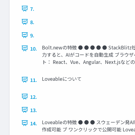
7.
8.
9.
Bolt.newの特徴 ● ● ● ● ● St
10.
力すると、AIがコードを自動生成 ブラウ
ト： React、Vue、Angular、Nex
Loveableについて
11.
12.
13.
Loveableの特徴 ● ● ● スウェー
14.
作成可能 ブ ワンクリックで公開可能 Lov