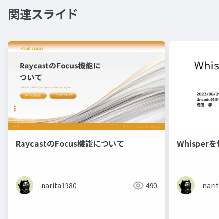
関連スライド
RaycastのFocus機能について
Whispe
narita1980
490
nari