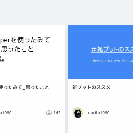
rを使ったみて_思ったこと
雑プットのススメ
ta1980
143
narita1980