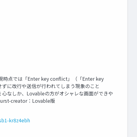
は「Enter key conﬂict」（「Enter key
 と、意図せずに改行や送信が行われてしまう現象のこと
心なしか、Lovableの方がオシャレな画面ができや
st-creator：Lovable版
-sb1-kr8z4ebh