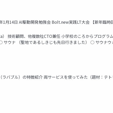
2025年1月14日 AI駆動開発勉強会 Bolt.new実践LT大会 【新年臨
narita） 技術顧問、他複数社CTO兼任 小学校のころからプログラ
ウナ （聖地であるしきじも先日行きました） ○ サウナウォッチが最近
Lovable（ラバブル）の特徴紹介 両サービスを使ってみた（題材：