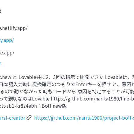
）
.netlify.app/
fy.app/
le.app/
/
ew と Lovable共に2、3回の指示で開発できた Lovableは、現時点で
 conﬂict：日本語入力時に変換確定のつもりでEnterキーを押す
見れるので動かなかった時もコードから 原因を特定することが可能 
ovable https://github.com/narita1980/line-bur
-bolt-sb1-kr8z4ebh：Bolt.new版
rst-creator
https://github.com/narita1980/project-bolt