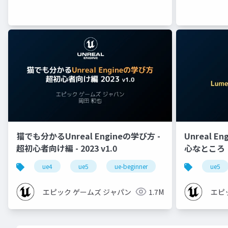
猫でも分かるUnreal Engineの学び方 -
Unreal E
超初心者向け編 - 2023 v1.0
心なところ
ue4
ue5
ue-beginner
ue5
エピック ゲームズ ジャパン
1.7M
エピ