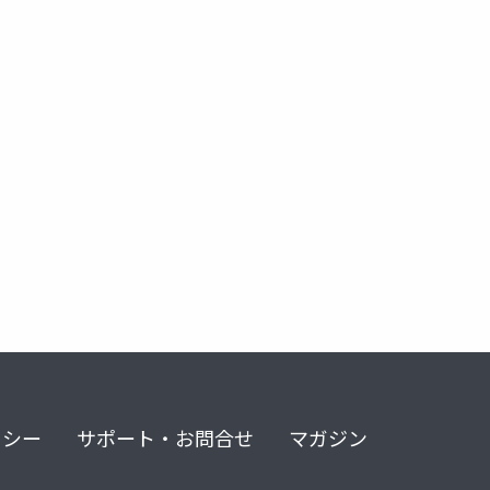
栄養リハビリ
ネットワークメタアナライシス
メタ分析
リシー
サポート・お問合せ
マガジン