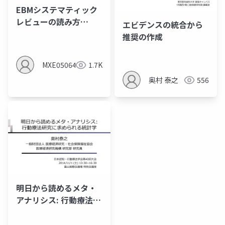
EBMシステマティック
レビューの読み方
エビデンスの統合から
4（JAMAユーザーズガ
推奨の作成
イド・Alperらのアプロ
ーチ）
MXE05064
1.7K
奥村 泰之
556
明日から読めるメタ・
アナリシス: ⾏動療法研
究に求められる統計学