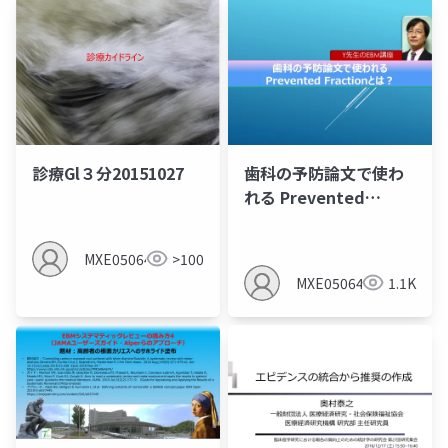
診療Gl３分20151027
歯科の予防論文で使わ
れる Prevented
Fractionとは？
MXE05064
>100
MXE05064
1.1K