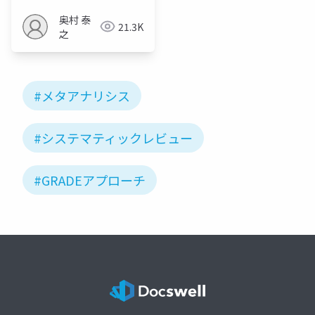
奥村 泰
21.3K
之
#メタアナリシス
#システマティックレビュー
#GRADEアプローチ