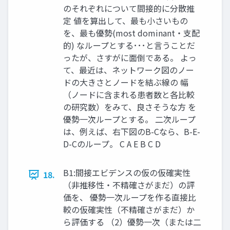
のそれぞれについて間接的に分散推
定 値を算出して、最も小さいもの
を、最も優勢(most dominant・支配
的) なループとする･･･と言うことだ
ったが、さすがに面倒である。 よっ
て、最近は、ネットワーク図のノー
ドの大きさとノードを結ぶ線の 幅
（ノードに含まれる患者数と各比較
の研究数）をみて、良さそうな方 を
優勢一次ループとする。 二次ループ
は、例えば、右下図のB-Cなら、B-E-
D-Cのループ。 C A E B C D
B1:間接エビデンスの仮の仮確実性
18.
（非推移性・不精確さがまだ）の評
価を、 優勢一次ループを作る直接比
較の仮確実性（不精確さがまだ）か
ら評価する （2）優勢一次（または二