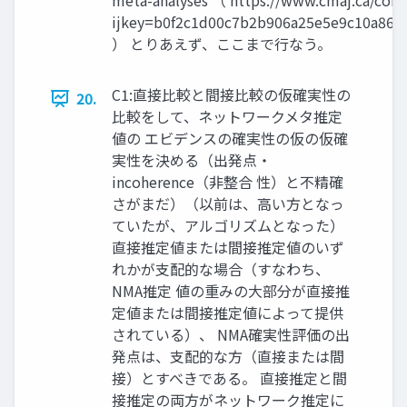
meta-analyses （ https://www.cmaj.ca/cont
ijkey=b0f2c1d00c7b2b906a25e5e9c10a861d
） とりあえず、ここまで行なう。
C1:直接比較と間接比較の仮確実性の
20.
比較をして、ネットワークメタ推定
値の エビデンスの確実性の仮の仮確
実性を決める（出発点・
incoherence（非整合 性）と不精確
さがまだ）（以前は、高い方となっ
ていたが、アルゴリズムとなった）
直接推定値または間接推定値のいず
れかが支配的な場合（すなわち、
NMA推定 値の重みの大部分が直接推
定値または間接推定値によって提供
されている）、 NMA確実性評価の出
発点は、支配的な方（直接または間
接）とすべきである。 直接推定と間
接推定の両方がネットワーク推定に