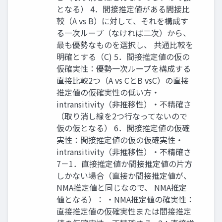
となる） 4．間接推定値がある間接比
較（A vs B）に対して、それを構成す
る一次ループ（なければ二次）から、
最も優勢なものを選択し、 共通比較を
明確とする（C) 5．間接推定値の仮の
仮確実性：優勢一次ループを構成する
直接比較2つ（A vs CとB vsC）の直接
推定値の仮確実性の低い方・
intransitivity（非推移性）・不精確さ
（取り消し線を2つ行なってないので
仮の仮となる） 6．間接推定値の仮確
実性：間接推定値の仮の仮確実性・
intransitivity（非推移性）・不精確さ
7－1．直接推定値か間接推定値の片方
しかない場合（直接か間接推定値が、
NMA推定値と同じなので、 NMA推定
値となる）： ・NMA推定値の確実性：
直接推定値の仮確実性または間接推定