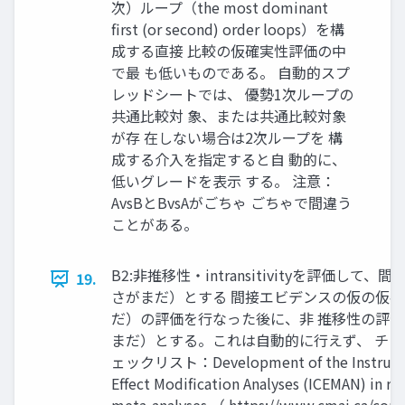
次）ループ（the most dominant
first (or second) order loops）を構
成する直接 比較の仮確実性評価の中
で最 も低いものである。 自動的スプ
レッドシートでは、 優勢1次ループの
共通比較対 象、または共通比較対象
が存 在しない場合は2次ループを 構
成する介入を指定すると自 動的に、
低いグレードを表示 する。 注意：
AvsBとBvsAがごちゃ ごちゃで間違う
ことがある。
B2:非推移性・intransitivityを評価し
19.
さがまだ）とする 間接エビデンスの仮の仮
だ）の評価を行なった後に、非 推移性の評
まだ）とする。これは自動的に行えず、 チェ
ェックリスト：Development of the Instrument t
Effect Modification Analyses (ICEMAN) in ra