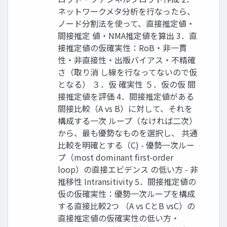
ネットワークメタ分析を行なったら、
ノード分割法を使って、直接推定値・
間接推定 値・NMA推定値を算出 3．直
接推定値の仮確実性：RoB・非一貫
性・非直接性・出版バイアス・不精確
さ（取り消 し線を行なってないので仮
となる） ３．仮 確実性 ５．仮の仮 間
接推定値を評価 4．間接推定値がある
間接比較（A vs B）に対して、それを
構成する一次 ループ（なければ二次）
から、最も優勢なものを選択し、 共通
比較を明確とする（C) - 優勢一次ルー
プ（most dominant first-order
loop）の直接エビデンス の低い方 - 非
推移性 Intransitivity 5．間接推定値の
仮の仮確実性：優勢一次ループを構成
する直接比較2つ （A vs CとB vsC）の
直接推定値の仮確実性の低い方・