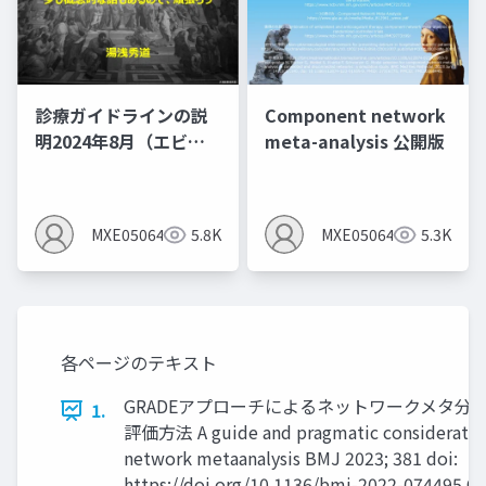
診療ガイドラインの説
Component network
明2024年8月（エビデ
meta-analysis 公開版
ンスレベルとエビデン
スプロファイルを作る
とMindsの間違いあ
MXE05064
5.8K
MXE05064
5.3K
り）
各ページのテキスト
GRADEアプローチによるネットワークメタ分
1.
評価方法 A guide and pragmatic consideration
network metaanalysis BMJ 2023; 381 doi:
https://doi.org/10.1136/bmj-2022-074495 Cit