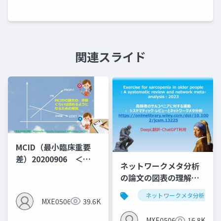
関連スライド
MCID（最小臨床重要
差）20200906 ＜
ネットワークメタ分析
MID（群間差）でなく
の論文の図表の理解し
MIC（群間内MID)の説
よう第1弾：サルコペニ
明となっている＞
ネットワークメタ分析
アと運動のNMA
MXE05064
39.6K
MXE05064
16.8K