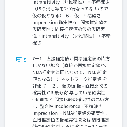
intransitivity（非推移性）・不精確さ
（取り消し線を2つ行なってな いので
仮の仮となる） ６．仮 - 不精確さ
Imprecision 確実性 6．間接推定値の
仮確実性：間接推定値の仮の仮確実
性・intransitivity （非推移性）・不精
確さ
7－1．直接推定値か間接推定値の片方
9.
しかない場合（直接か間接推定値が、
NMA推定値と同じなので、 NMA推定
値となる）： ネットワーク推定値 を
評価 ７－２． 仮の仮 仮 - 直接比較の
確実性 OR 最も寄 与している確実性
OR 直接と 間接比較の確実性の高い方
- 非整合性 Incoherence - 不精確さ
Imprecision ・NMA推定値の確実性：
直接推定値の仮確実性または間接推定
値の仮確実 性・不精確さ 7－2：直接