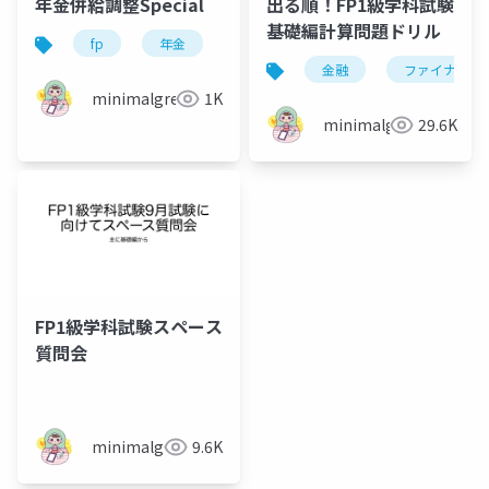
年金併給調整Special
出る順！FP1級学科試験
基礎編計算問題ドリル
fp
年金
fp1級
金融
ファイナンス
minimalgreen
1K
minimalgreen
29.6K
FP1級学科試験スペース
質問会
minimalgreen
9.6K