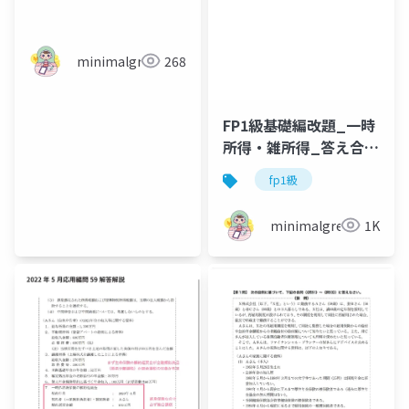
minimalgreen
268
FP1級基礎編改題_一時
所得・雑所得_答え合わ
せ
fp1級
minimalgreen
1K