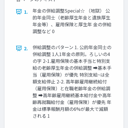
年金の併給調整Special☆ （地獄） 公
1.
的年金同士（老齢厚生年金と遺族厚生
年金等）、雇用保険と厚生年 金の併給
調整など 0
併給調整のパターン 1. 公的年金同士の
2.
併給調整 1人1年金の原則。ろしいの4
の字 2-1.雇用保険の基本手当と特別支
給の老齢厚生年金の併給調整 ➡基本手
当（雇用保険）が優先 特別支給~は全
額支給停止 2-2. 高年齢雇用継続給付
（雇用保険）と在職老齢年金の併給調
整 ➡高年齢雇用継続基本給付金や高年
齢再就職給付金（雇用保険）が優先 年
金は標準報酬月額の6%が最大で減額
される 1