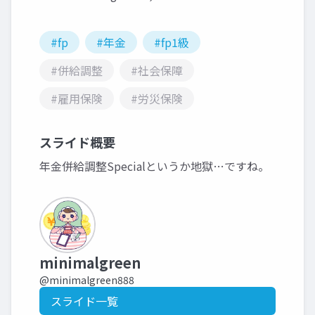
#fp
#年金
#fp1級
#併給調整
#社会保障
#雇用保険
#労災保険
スライド概要
年金併給調整Specialというか地獄…ですね。
minimalgreen
@minimalgreen888
スライド一覧