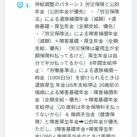
併給調整のパターン 3. 労災保険と公的
3.
年金（公的年金が優先） ・「労災保険
法」による遺族補償年金（減額）+遺
族基礎・厚生年金（全額支給、優先）
・「労災保険法」による障害補償年金
（減額）＋障害基礎・厚生年金（全額
支給、優先） （労災保険は雇用主が全
額保険料払ってるけど、厚生年金は自
分で半分払ってるから） 6年間支給停
止：「労働基準法」による遺族補償一
時金（1000日分）を受けられるときは
遺族厚生 年金は6年支給停止 20歳前の
傷病による障害基礎年金：障害補償年
金（全額支給・優先）＋障害基礎年金
支給停止（20 歳前は年金保険料を払っ
てないから） 4. 傷病手当金（健康保
険）と障害厚生年金➡公的年金が優先
ただし、(障害基礎年金+障害厚生年
金)/360 < 傷病手当金のときは差額が