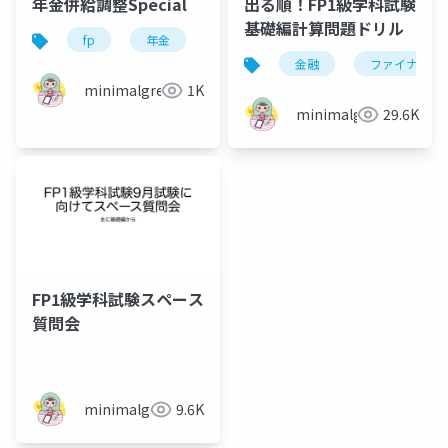
年金併給調整Special
出る順！FP1級学科試験
基礎編計算問題ドリル
fp
年金
fp1級
金融
ファイナンス
minimalgreen
1K
minimalgreen
29.6K
FP1級学科試験スペース
質問会
minimalgreen
9.6K