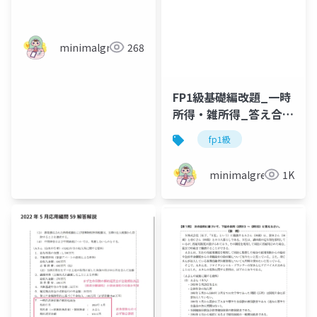
minimalgreen
268
FP1級基礎編改題_一時
所得・雑所得_答え合わ
せ
fp1級
minimalgreen
1K