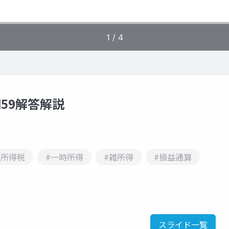
問59解答解説
#所得税
#一時所得
#雑所得
#損益通算
スライド一覧