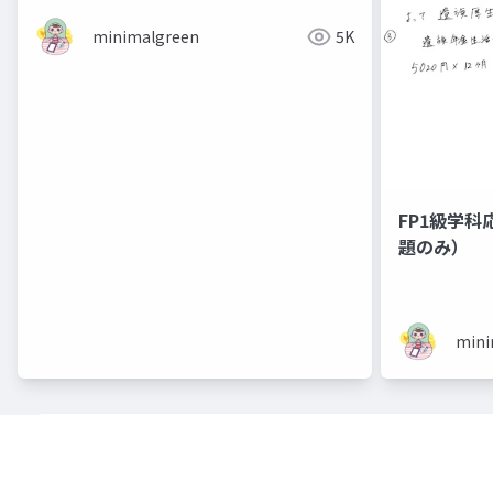
minimalgreen
5K
FP1級学科
題のみ）
mini
各ページのテキスト