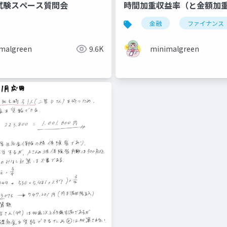
試験スペース質問会
時間加重収益率（と金額加
金融
ファイナンス
fp1級
malgreen
9.6K
minimalgreen