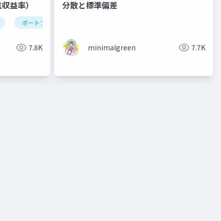
重収益率）
分散と標準偏差
ポートフォリオ
投資
7.8K
minimalgreen
7.7K