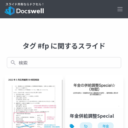
Ope
タグ #fp に関するスライド
検索
年金併給調整Special
fp
年金
f