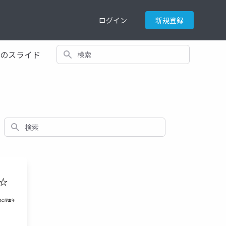
ログイン
新規登録
検索
てのスライド
検索