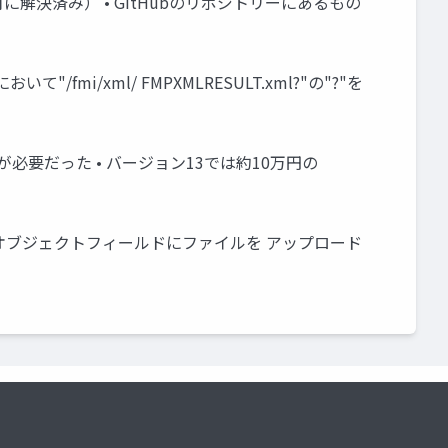
年12月に解決済み） • GitHubのリポジトリーにあるもの
おいて"/fmi/xml/ FMPXMLRESULT.xml?"の"?"を
vancedが必要だった • バージョン13では約10万円の
を検討中 • オブジェクトフィールドにファイルを アップロード