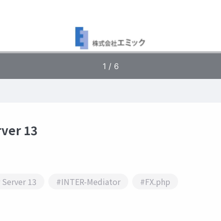
ver 13
 Server 13
#INTER-Mediator
#FX.php