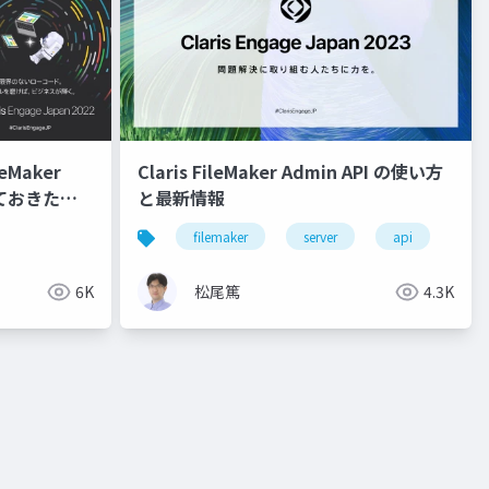
eMaker
Claris FileMaker Admin API の使い方
っておきたい
と最新情報
filemaker
server
api
6K
松尾篤
4.3K