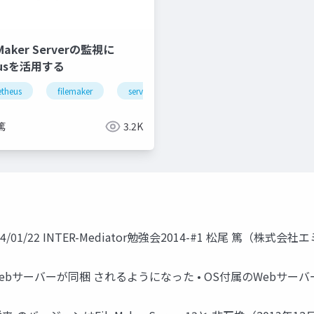
leMaker Serverの監視に
eusを活用する
theus
filemaker
server
monitoring
篤
3.2K
13 2014/01/22 INTER-Mediator勉強会2014-#1 松尾 篤（株式
aker ServerにWebサーバーが同梱 されるようになった • OS付属の