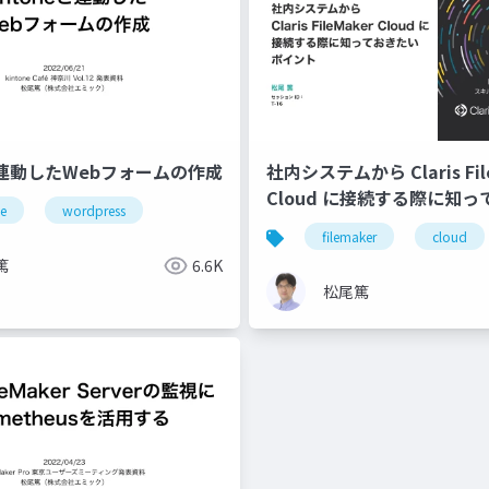
eと連動したWebフォームの作成
社内システムから Claris Fil
Cloud に接続する際に知
ne
wordpress
ポイント
filemaker
cloud
篤
6.6K
松尾篤