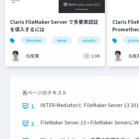
Claris FileMaker Server で多要素認証
Claris Fi
を導入するには
Prometh
filemaker
server
security
mfa
prome
松尾篤
3.9K
松尾
各ページのテキスト
INTER-Mediatorと FileMaker Server 
1.
FileMaker Server 13 • FileM
2.