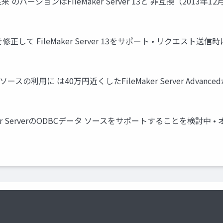
来 のバージョンはFileMaker Server 13と 非互換（2013
hpを修正して FileMaker Server 13をサポート • リクエスト送信時に
Cデータソースの利用に は40万円近くしたFileMaker Server Ad
FileMaker ServerのODBCデータ ソースをサポートすること