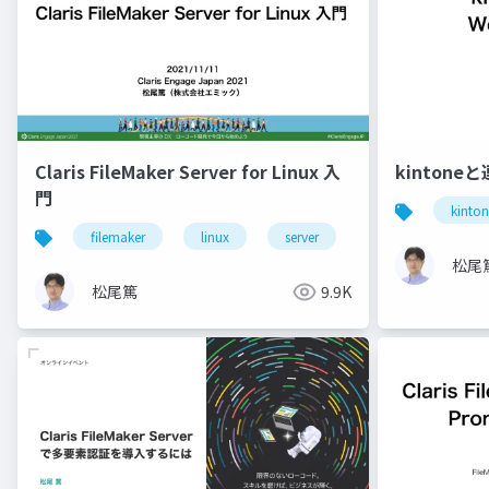
Claris FileMaker Server for Linux 入
kinton
門
kinto
filemaker
linux
server
松尾
松尾篤
9.9K