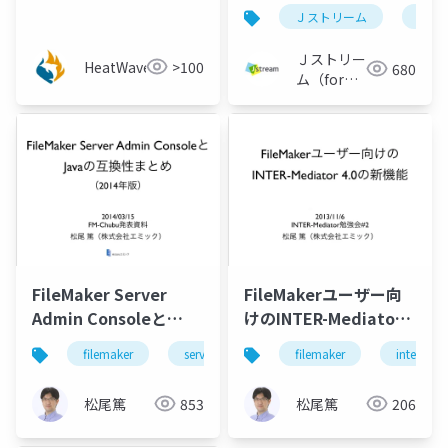
動アップグレードにつ
Ｊストリーム
lt会
いて [内藤達也氏 (スマ
ートスタイル)]
Ｊストリー
HeatWavejp
>100
680
ム（for
Engineer）
FileMaker Server
FileMakerユーザー向
Admin Consoleと
けのINTER-Mediator
Javaの互換性まとめ
4.0の新機能
filemaker
server
java
filemaker
intermedi
（2014年版）
松尾篤
853
松尾篤
206