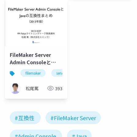
FileMaker Server
Admin Consoleと
Javaの互換性まとめ
filemaker
server
java
（2013年版）
松尾篤
393
#互換性
#FileMaker Server
#Admin Console
#Java