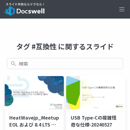
Ope
タグ #互換性 に関するスライド
検索
HeatWavejp_Meetup_15_8.0
USB Type-Cの複雑怪
EOL および 8.4 LTS 自
奇な仕様-20240527