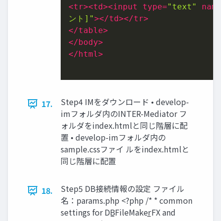
<
tr
>
<
td
>
<
input
type
=
"text"
nam
ント]"
>
</
td
>
</
tr
>
</
table
>
</
body
>
</
html
>
Step4 IMをダウンロード • develop-
17.
imフォルダ内のINTER-Mediator フ
ォルダをindex.htmlと同じ階層に配
置 • develop-imフォルダ内の
sample.cssファイ ルをindex.htmlと
同じ階層に配置
Step5 DB接続情報の設定 ファイル
18.
名：params.php <?php /* * common
settings for DB̲FileMaker̲FX and