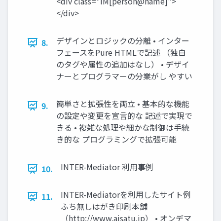
<div class="IM[person@name]">
</div>
デザインとロジックの分離 • インター
8.
フェースをPure HTMLで記述 （独自
のタグや属性の追加はなし） • デザイ
ナーとプログラマーの分業がし やすい
簡単さと拡張性を両立 • 基本的な機能
9.
の設定や変更を宣言的な 記述で実現で
きる • 複雑な処理や細かな制御は手続
き的な プログラミングで拡張可能
INTER-Mediator 利用事例
10.
INTER-Mediatorを利用したサイト例
11.
ふち無しはがき印刷本舗
（http://www.aisatu.jp） • オンデマ