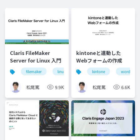
Claris FileMaker
kintoneと連動した
Server for Linux 入門
Webフォームの作成
filemaker
linux
server
kintone
wordpress
松尾篤
9.9K
松尾篤
6.6K