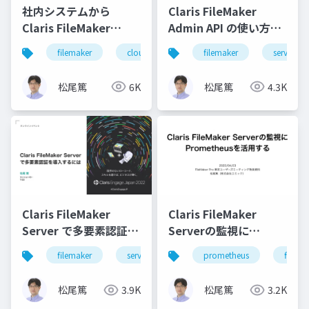
社内システムから
Claris FileMaker
Claris FileMaker
Admin API の使い方と
Cloud に接続する際に
最新情報
filemaker
cloud
filemaker
server
知っておきたいポイン
ト
松尾篤
6K
松尾篤
4.3K
Claris FileMaker
Claris FileMaker
Server で多要素認証を
Serverの監視に
導入するには
Prometheusを活用す
filemaker
server
security
prometheus
mfa
filema
る
松尾篤
3.9K
松尾篤
3.2K