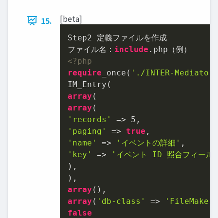
[beta]
15.
Step2 定義ファイルを作成

ファイル名：
include
<?php
require
̲once(
'./INTER-Mediator
array
array
'records'
 => 
5
'paging'
 => 
true
'name'
 => 
'イベントの詳細'
'key'
 => 
'イベント ID 照合フィール
),

array
array
(
'db-class'
 => 
'FileMaker
false