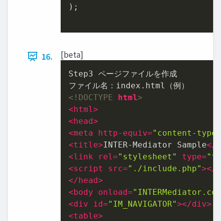
);

[beta]
16.
Step3 ページファイルを作成

<!DOCTYPE 
html
>
<
html
>
<
head
>
<
meta
http-equiv
=
"content-type
<
title
>
INTER-Mediator Sample
</
<
link
rel
=
"stylesheet"
type
=
"t
<
script
src
=
"./include.php"
>
</
</
head
>
<
body
onload
=
"INTERMediator.co
<
div
id
=
"IM̲NAVIGATOR"
>
</
div
>
<
table
>