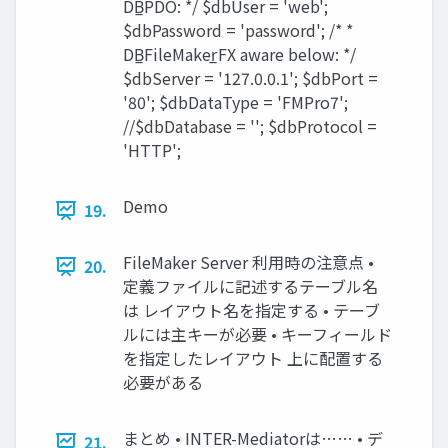
DB̲PDO: */ $dbUser = 'web';
$dbPassword = 'password'; /* *
DB̲FileMaker̲FX aware below: */
$dbServer = '127.0.0.1'; $dbPort =
'80'; $dbDataType = 'FMPro7';
//$dbDatabase = ''; $dbProtocol =
'HTTP';
Demo
19.
FileMaker Server 利用時の注意点 •
20.
定義ファイルに記述するテーブル名
は レイアウト名を指定する • テーブ
ルには主キーが必要 • キーフィールド
を指定したレイアウト 上に配置する
必要がある
まとめ • INTER-Mediatorは…… • デ
21.