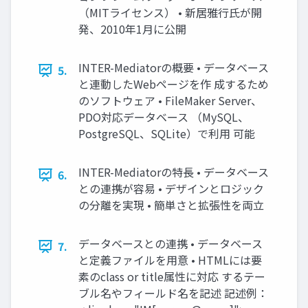
（MITライセンス） • 新居雅行氏が開
発、2010年1月に公開
INTER-Mediatorの概要 • データベース
5.
と連動したWebページを作 成するため
のソフトウェア • FileMaker Server、
PDO対応データベース （MySQL、
PostgreSQL、SQLite）で利用 可能
INTER-Mediatorの特長 • データベース
6.
との連携が容易 • デザインとロジック
の分離を実現 • 簡単さと拡張性を両立
データベースとの連携 • データベース
7.
と定義ファイルを用意 • HTMLには要
素のclass or title属性に対応 するテー
ブル名やフィールド名を記述 記述例：