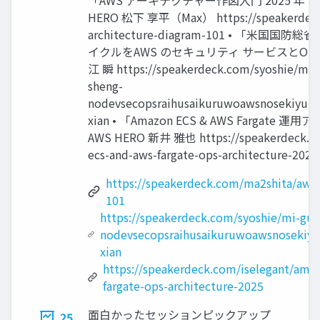
「AWS アーキテクチャー作図入門 2025 年 Summ
HERO 松下 享平（Max） https://speakerdeck
architecture-diagram-101 • 「米国国防総
イクルをAWS のセキュリティ サービスとOSS で
江 瞬 https://speakerdeck.com/syoshie/mi-
sheng-
nodevsecopsraihusaikuruwoawsnosekiyurit
xian • 「Amazon ECS & AWS Fargate 
AWS HERO 新井 雅也 https://speakerdeck.co
ecs-and-aws-fargate-ops-architecture-2025
https://speakerdeck.com/ma2shita/aws-
101
https://speakerdeck.com/syoshie/mi-guo
nodevsecopsraihusaikuruwoawsnosekiyur
xian
https://speakerdeck.com/iselegant/ama
fargate-ops-architecture-2025
面白かったセッションピックアップ
25.