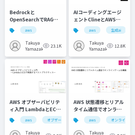
Bedrockと
AIコーディングエージ
OpenSearchでRAGの
ェントClineとAWS
仕組みを理解しよう
MCP ServersでAWSを
aws
aws
生成ai
使ったシステムのレビ
ューと機能追加してみ
Takuya
Takuya
23.1K
12.8K
た
Yamazaki
Yamazaki
AWS オブザーバビリテ
AWS 状態遷移とリアル
ィ入門 LambdaとECS
タイム通信でオンライ
で実践するベストプラ
ンゲームを構築
aws
オブザーバビリティ
aws
aws x-ray
オンラインゲ
クティス
Takuya
Takuya