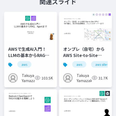
関連スライド
AWSで生成AI入門！
オンプレ（自宅）から
LLMの基本からRAG、
AWS Site-to-Site
Agentまで
VPN！ NAT越え、双方
aws
aws
aws site-to-sit
向名前解決、フェイル
オーバーまで
Takuya
Takuya
103.5K
31.7K
Yamazaki
Yamazaki