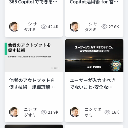
Copilot活用術 for 営業
365 Copilotでできるこ
マン～M365 Copilotが
と
もたらす新しい営業ス
タイル～
ニシ サ
ニシ サ
27.6K
42.4K
ダオミ
ダオミ
他者のアウトプットを
ユーザーが入力すべき
促す技術 組織理解を
でないこと-安全な
引き出し他者を巻き込
Copilotの使い方-
むための具体的方法論
ニシ サ
ニシ サダ
21.9K
16K
ダオミ
オミ