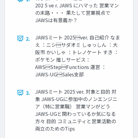
202 5 ve r. JAWS にハマった 営業マン
の末路・・・ 果たして営業視点で
JAWSは有意義か？
JAWSミート 2025ver. ⾃⼰紹介 なま
2.
え ：ニシサダオミ しゅっしん ：⼤
阪市 かいしゃ ：トレノケート すき ：
ポケモン 推しサービス：
AWSStepFunctions 運営 ：
JAWS-UGSales⽀部
JAWSミート 2025 ver. 対象と目的 対
3.
象 JAWS-UGに参加中のノンエンジニ
ア（特に営業職） 営業マンがどう
JAWS-UGと関わっているか気になる
方々 目的 コミュニティと営業活動の
両立のためのTips