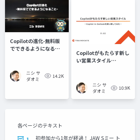
Copilotの進化-無料版
でできるようになるこ
Copilotがもたらす新し
と-
い営業スタイル
―Copilot in Outlook
ニシ サ
を使い倒してみた―
14.2K
ダオミ
ニシ サ
10.9K
ダオミ
各ページのテキスト
初参加から1年が経過！ JAW Sミー ト
1.