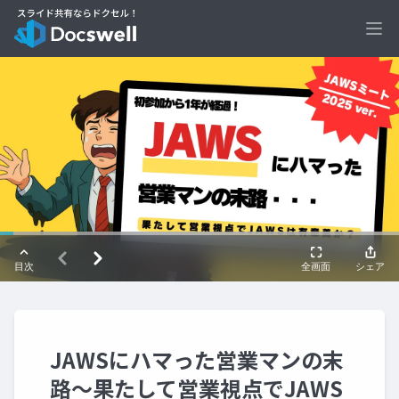
Ope
JAWSにハマった営業マンの末
路～果たして営業視点でJAWS