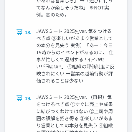
があれば営業しろ」 →「遊びに⾏っ
てなんか楽しそうだね」 ※NOT実
例。念のため。
JAWSミート 2025ver. 気をつける
18.
べき点 ③楽しいがあまり営業として
の本分を⾒失う 実例）「あー！今⽇
19時からのイベントがあるのに、 仕
事が忙しくて遅刻する！ｲﾗｲﾗｶﾘｶ
ﾘ!!!ﾑｶﾑｶ!!」 ④組織の評価制度に反
映されにくい →営業の越境⾏動が評
価されることは少ない
JAWSミート 2025ver. （再掲）気
19.
をつけるべき点 ①すぐに売上や成果
に結びつくわけではない ②上司や周
囲の誤解を招き得る ③楽しいがあま
り営業としての本分を⾒失う ④組織