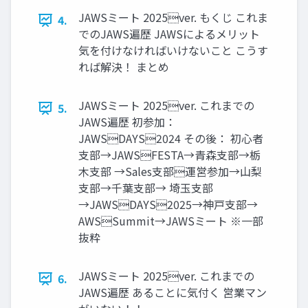
JAWSミート 2025ver. もくじ これま
4.
でのJAWS遍歴 JAWSによるメリット
気を付けなければいけないこと こうす
れば解決！ まとめ
JAWSミート 2025ver. これまでの
5.
JAWS遍歴 初参加：
JAWSDAYS2024 その後： 初⼼者
⽀部→JAWSFESTA→⻘森⽀部→栃
⽊⽀部 →Sales⽀部運営参加→⼭梨
⽀部→千葉⽀部→ 埼⽟⽀部
→JAWSDAYS2025→神⼾⽀部→
AWSSummit→JAWSミート ※⼀部
抜粋
JAWSミート 2025ver. これまでの
6.
JAWS遍歴 あることに気付く 営業マン