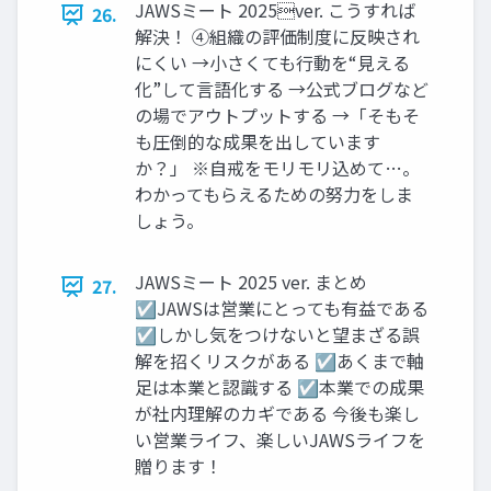
JAWSミート 2025ver. こうすれば
26.
解決！ ④組織の評価制度に反映され
にくい →⼩さくても⾏動を“⾒える
化”して⾔語化する →公式ブログなど
の場でアウトプットする →「そもそ
も圧倒的な成果を出しています
か？」 ※⾃戒をモリモリ込めて…。
わかってもらえるための努⼒をしま
しょう。
JAWSミート 2025 ver. まとめ
27.
☑JAWSは営業にとっても有益である
☑しかし気をつけないと望まざる誤
解を招くリスクがある ☑あくまで軸
足は本業と認識する ☑本業での成果
が社内理解のカギである 今後も楽し
い営業ライフ、楽しいJAWSライフを
贈ります！