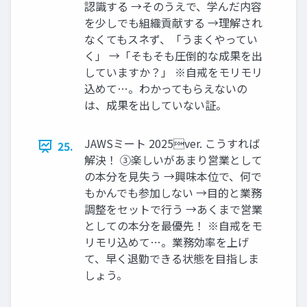
認識する →そのうえで、学んだ内容
を少しでも組織貢献する →理解され
なくてもスネず、「うまくやってい
く」 →「そもそも圧倒的な成果を出
していますか？」 ※⾃戒をモリモリ
込めて…。わかってもらえないの
は、成果を出していない証。
JAWSミート 2025ver. こうすれば
25.
解決！ ③楽しいがあまり営業として
の本分を⾒失う →興味本位で、何で
もかんでも参加しない →⽬的と業務
調整をセットで⾏う →あくまで営業
としての本分を最優先！ ※⾃戒をモ
リモリ込めて…。業務効率を上げ
て、早く退勤できる状態を⽬指しま
しょう。