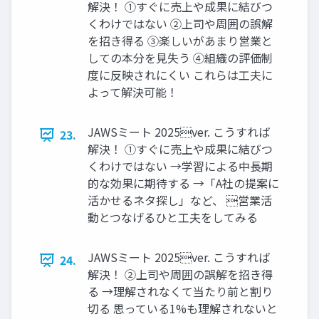
解決！ ①すぐに売上や成果に結びつ
くわけではない ②上司や周囲の誤解
を招き得る ③楽しいがあまり営業と
しての本分を⾒失う ④組織の評価制
度に反映されにくい これらは⼯夫に
よって解決可能！
JAWSミート 2025ver. こうすれば
23.
解決！ ①すぐに売上や成果に結びつ
くわけではない →学習による中⻑期
的な効果に期待する →「A社の提案に
活かせるネタ探し」など、 営業活
動とつなげるひと⼯夫をしてみる
JAWSミート 2025ver. こうすれば
24.
解決！ ②上司や周囲の誤解を招き得
る →理解されなくて当たり前と割り
切る 思っている1%も理解されないと