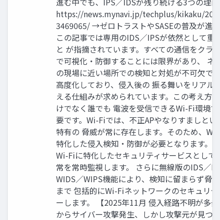
進む中でも、IPS／IDSが残り続ける3つの理由
https://news.mynavi.jp/techplus/kikaku/202
3469065/ →ゼロトラストやSASEの普及が
この記事では専用のIDS／IPSが依然として重
と が指摘されています。すべての通信をクラ
で可視化・防御することには限界があり、 ネ
の現場に近い場所での検知と対処が不可欠で
高度化しており、侵入後の 振る舞いをリアル
える仕組みが求められています。この考え方
けでなく誰でも 電波を受信できるWi-Fi環境
要です。Wi-Fiでは、不正APやなりすましと
特有の 脅威が常に存在します。そのため、Wi-
特化した侵入検知・防御が必要となります。 Wi
Wi-Fiに特化したセキュリティサービスとして
常を常時監視します。 さらに無線版のIDS／I
WIDS／WIPS機能により、検知に留まらず脅
まで 包括的にWi-Fiネットワークのセキュリ
ーします。 【2025年11月 侵入経路不明が多発
からサイバー攻撃発生、しかし攻撃元が見つ