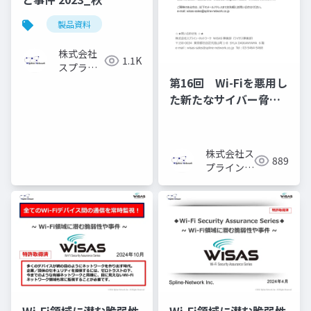
製品資料
株式会社
1.1K
スプライ
ン・ネッ
第16回 Wi-Fiを悪用し
トワーク
た新たなサイバー脅
威！【最近接攻撃】と
は？
株式会社ス
889
プライン・
ネットワー
ク
Wi-Fi領域に潜む脆弱性
Wi-Fi領域に潜む脆弱性