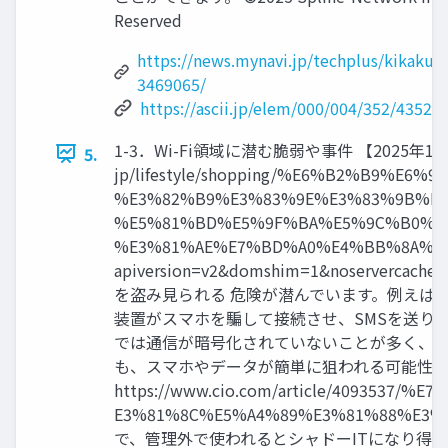
Reserved
https://news.mynavi.jp/techplus/kikaku/
3469065/
https://ascii.jp/elem/000/004/352/43523
1-3．Wi-Fi領域に潜む脆弱や事件 【2025年
5.
jp/lifestyle/shopping/%E6%B2%B9%E6
%E3%82%B9%E3%83%9E%E3%83%9B%E3
%E5%81%BD%E5%9F%BA%E5%9C%B0%E
%E3%81%AE%E7%BD%A0%E4%BB%8A%E3
apiversion=v2&domshim=1&noserver
を盗み見られる 危険が潜んでいます。例えば、
装置がスマホを騙して接続させ、SMSを送り
では通信が暗号化されていないことが多く、傍
も、スマホやデータが簡単に狙われる可能性が 
https://www.cio.com/article/4093
E3%81%8C%E5%A4%89%E3%81%88%E3
で、管理外で使われるとシャドーITになり得