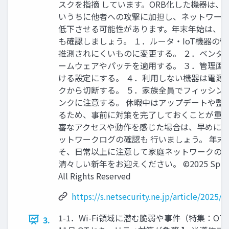
スクを指摘 しています。ORB化した機器は、
いうちに他者への攻撃に加担し、ネットワーク
低下させる可能性があります。年末年始は、
も確認しましょう。 １．ルータ・IoT機器の
推測されにくいものに変更する。 ２．ベンダ
ームウェアやパッチを適用する。 ３．管理画
ける設定にする。 ４．利用しない機器は電源
クから切断する。 ５．家族全員でフィッシン
ンクに注意する。 休暇中はアップデートや監
るため、事前に対策を完了しておくことが重要
審なアクセスや動作を感じた場合は、早めに
ットワークログの確認も 行いましょう。 年末
そ、日常以上に注意して家庭ネットワークの
清々しい新年をお迎えください。 ©2025 Spline-N
All Rights Reserved
https://s.netsecurity.ne.jp/article/2025/
1-1．Wi-Fi領域に潜む脆弱や事件（特集：OT
3.