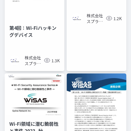
ンドは「目に見えない
Wi-Fi領域」】
株式会社
1.2K
スプライ
ン・ネッ
第4回：Wi-Fiハッキン
トワーク
グデバイス
株式会社
1.3K
スプライ
ン・ネッ
トワーク
Wi-Fi領域に潜む脆弱性
と事件 2023_秋