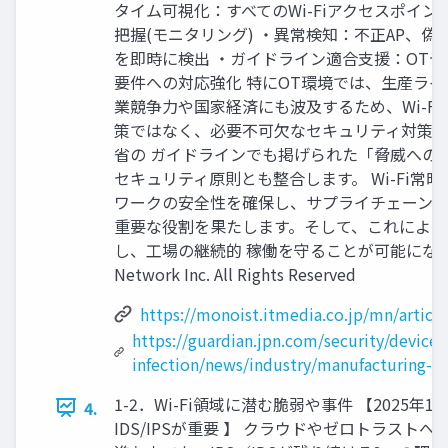
タイム可視化：すべてのWi-Fiアクセスポイ
把握(モニタリング) ・異常検知：不正AP、
を即時に検出 ・ガイドライン適合支援：OT
要件への対応強化 特にOT環境では、生産ラ
業競争力や国家経済にも波及するため、Wi-Fi
策ではなく、必要不可欠なセキュリティ対策
省の ガイドラインでも掲げられた「脅威への
セキュリティ原則とも整合します。 Wi-Fi常
ワークの安全性を確保し、サプライチェーン全
重要な役割を果たします。そして、これによ
し、工場の継続的 稼働を守ることが可能になります。 
Network Inc. All Rights Reserved
https://monoist.itmedia.co.jp/mn/artic
https://guardian.jpn.com/security/device
infection/news/industry/manufacturing-s
1-2．Wi-Fi領域に潜む脆弱や事件 【2025年1
4.
IDS/IPSが重要 】 クラウドやゼロトラスト