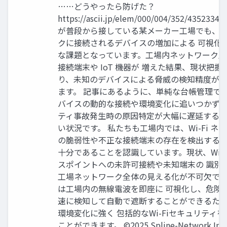
……どうやったら防げた？
https://ascii.jp/elem/000/004/352/43523
が普段から接している某メーカー工場でも、
クに接続されるデバイスの増加による 可視化
な課題となっています。工場内ネットワーク上のW
接続端末や IoT 機器が 増えた結果、現状把
り、未知のデバイスによる脅威の検知精度が
ます。 記事にあるように、単純な台帳管理では W
バイスの動的な接続や環境変化に追いつかず、
ティ事故発生時の原因特定が大幅に遅延する
い状況です。 私たちも工場内では、Wi-Fi ネ
の脆弱性や不正な接続端末の存在を検出する仕
十分であることを認識しています。現状、Wi-F
スポイントへの未許可接続や未知端末の 識別
工場ネットワーク全体の見える化が不可欠です。
は工場内の無線電波を即座に 可視化し、危険
速に検知して自動で遮断することができるた
環境変化に強く 包括的なWi-Fiセキュリティ
ことができます。 ©2025 Spline-Network Inc. A