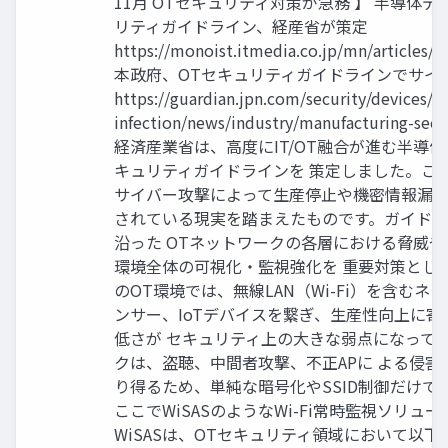
11月 OTセキュリティ対策が急務 】 半導体
リティガイドライン、経産省が策定
https://monoist.itmedia.co.jp/mn/articles
本政府、OTセキュリティガイドラインでサイ
https://guardian.jpn.com/security/devices/
infection/news/industry/manufacturing-sec
経済産業省は、高度にIT/OT融合が進む半導
キュリティガイドラインを 策定しました。こ
サイバー攻撃によって生産停止や機密情報漏洩
されている現実を踏まえたものです。ガイドライ
沿った OTネットワークの各層における脅威や
環境全体の可視化・監視強化を 重要対策とし
のOT環境では、無線LAN（Wi-Fi）を含むネ
ンサー、IoTデバイスを繋ぎ、生産性向上に
低さが セキュリティ上の大きな弱点になっていま
クは、盗聴、中間者攻撃、不正APに よる侵
り得るため、単純な暗号化やSSID制御だけで
ここでWiSASのようなWi-Fi常時監視ソリ
WiSASは、OTセキュリティ領域において以下