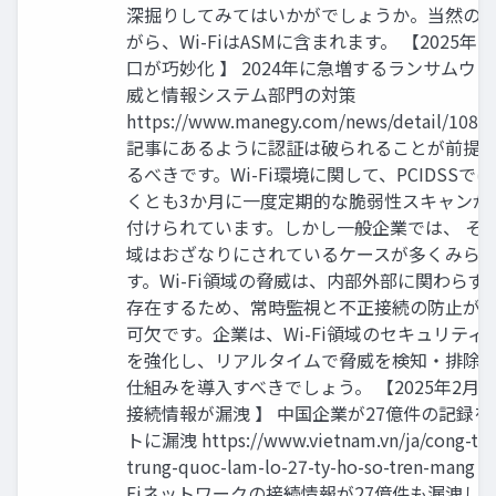
深掘りしてみてはいかがでしょうか。当然の
がら、Wi-FiはASMに含まれます。 【2025年2
口が巧妙化 】 2024年に急増するランサムウ
威と情報システム部門の対策
https://www.manegy.com/news/detail/1088
記事にあるように認証は破られることが前提
るべきです。Wi-Fi環境に関して、PCIDSSでは
くとも3か月に一度定期的な脆弱性スキャンが
付けられています。しかし一般企業では、 そ
域はおざなりにされているケースが多くみら
す。Wi-Fi領域の脅威は、内部外部に関わらず 
存在するため、常時監視と不正接続の防止が
可欠です。企業は、Wi-Fi領域のセキュリティ 
を強化し、リアルタイムで脅威を検知・排除
仕組みを導入すべきでしょう。 【2025年2月 Wi
接続情報が漏洩 】 中国企業が27億件の記録を
トに漏洩 https://www.vietnam.vn/ja/cong-ty-
trung-quoc-lam-lo-27-ty-ho-so-tren-mang 
Fiネットワークの接続情報が27億件も漏洩し