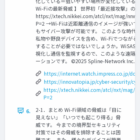
化している＝狙いやすい場所が変化している潮流
Wi-Fiの最新脅威 】 世界初「最近接攻撃」の
https://xtech.nikkei.com/atcl/nxt/mag/nnw
P=2 →Wi-Fiは近距離通信のイメージが強
もサイバー攻撃が可能です。 このような時代
私物や野良デバイスを含め、Wi-Fiでつなが
することが必要ではないでしょうか。WiSASは、
視化し通信を監視するので、このような遠隔
ーションです。 ©2025 Spline-Network Inc. All 
https://internet.watch.impress.co.jp/doc
https://innovatopia.jp/cyber-security/cy
https://xtech.nikkei.com/atcl/nxt/mag/
P=2
2-1．まとめ Wi-Fi領域の脅威は「目に
6.
見えない」「いつでも起こり得る」脅
威です。 今までの境界型セキュリティ
対策ではその脅威を排除することは困
難です。 また、様々なデバイスが簡単