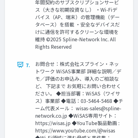
年間契約のサブスクリプションサービ
ス（大きな初期投資なし） ・Wi-Fiデ
バイス（AP、端末）の管理機能（デー
タベース）を搭載 ・安全なデバイスだ
けに通信を許可するクリーンな環境を
維持 ©2025 Spline-Network Inc. All
Rights Reserved
お問合せ：株式会社スプライン・ネッ
7.
トワーク WiSAS事業部 詳細な説明／デ
モ／評価のお申込み、導入のご相談な
ど、 下記まで お気軽にお問い合わせく
ださい。 ◆担当部署：WiSAS（ワイサ
ス）事業部 ◆電話：03-5464-5468 ◆チ
ーム代表メール：
wisas-sales@spline-
network.co.jp
◆WiSAS専用サイト：
https://wisas.jp ◆YouTube製品動画 :
https://www.youtube.com/@wisas
◆Wi-Fi領域に潜む脅威と事件集：