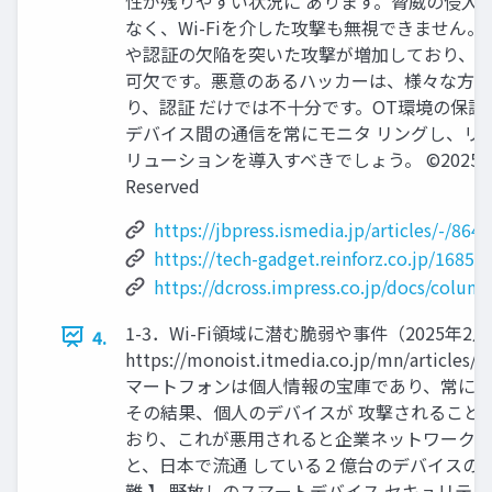
性が残りやすい状況に あります。脅威の侵入
なく、Wi-Fiを介した攻撃も無視できません
や認証の欠陥を突いた攻撃が増加しており、Wi
可欠です。悪意のあるハッカーは、様々な方
り、認証 だけでは不十分です。OT環境の保護を
デバイス間の通信を常にモニタ リングし、リ
リューションを導入すべきでしょう。 ©2025 Spline-N
Reserved
https://jbpress.ismedia.jp/articles/-/864
https://tech-gadget.reinforz.co.jp/16852
https://dcross.impress.co.jp/docs/colu
1-3．Wi-Fi領域に潜む脆弱や事件（2025年
4.
https://monoist.itmedia.co.jp/mn/artic
マートフォンは個人情報の宝庫であり、常に攻
その結果、個人のデバイスが 攻撃されることで
おり、これが悪用されると企業ネットワークへ
と、日本で流通 している２億台のデバイスの、
難 】 野放しのスマートデバイス セキュリティを強化する規制