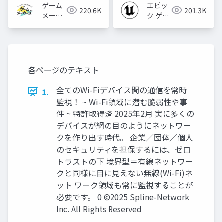
ゲーム
エピッ
220.6K
201.3K
メーカ
ク ゲー
ーズ
ムズ ジ
ャパン
各ページのテキスト
全てのWi-Fiデバイス間の通信を常時
1.
監視！ ~ Wi-Fi領域に潜む脆弱性や事
件 ~ 特許取得済 2025年2月 実に多くの
デバイスが網の目のようにネットワー
クを作り出す時代。 企業／団体／個人
のセキュリティを担保するには、ゼロ
トラストの下 境界型＝有線ネットワー
クと同様に目に見えない無線(Wi-Fi)ネ
ット ワーク領域も常に監視することが
必要です。 0 ©2025 Spline-Network
Inc. All Rights Reserved