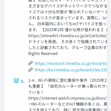
まざまなデバイスがネットワークでつながる時
イスでは十分な対策が 取られていないケース
されるリスクが高まっています。実際に、IoT
ん。 日本国内においてもIoTデバイスを狙っ
ます。 【2025年2月 僅かな隙が狙われる
https://atmarkit.itmedia.co.jp/
ドラインを発表、 その多くで指摘されているの
したと記載されており、グループ企業のわずかな脆弱性が
Rights Reserved
https://monoist.itmedia.co.jp/mn/ar
https://kn.itmedia.co.jp/kn/articles/25
1-4．Wi-Fi領域に潜む脆弱や事件（2025年2月
5.
も重要 】 「自宅のルーターが乗っ取られサ
ている！
https://internet.watch.impress.co.jp/docs/t
→Wi-FiルーターなどのIoT機器の多くは、
スクを抱えており、特に 民生用は産業用に比