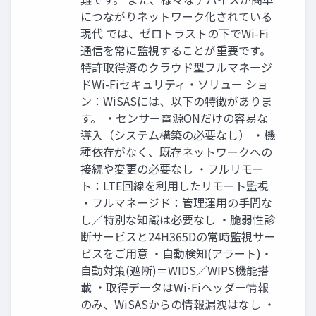
につながりネットワーク化されている
現代 では、ゼロトラストの下でWi-Fi
通信を常に監視することが重要です。
特許取得済のクラウド型フルマネージ
ドWi-Fiセキュリティ・ソリュー ショ
ン：WiSASには、以下の特徴がありま
す。 ・センサー電源ONだけの容易な
導入（システム構築の必要なし） ・機
種依存がなく、既存ネットワークへの
接続や変更の必要なし ・フルリモー
ト：LTE回線を利用したリモート監視
・フルマネージド：管理運用の手間な
し／特別な知識は必要なし ・脆弱性診
断サービスと24H365Dの常時監視サー
ビスをご用意 ・自動検知(アラート)・
自動対策(遮断)＝WIDS／WIPS機能搭
載 ・取得データはWi-Fiヘッダー情報
のみ、WiSASからの情報漏洩はなし ・