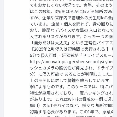
てもおかしくない状況です。実際、そのような 
はこの数年、3桁をはるかに超える場所のWiS
すが、企業や官庁内で管理外の民生用IoT機器
ています。 企業・個人を問わず、身の回りには
おり、脆弱なデバイスが攻撃の 入口となって
入されるリスクがあります。たった一つの脆弱
「自分だけは大丈夫」という正常性バイアス
【2025年2月 侵入は短時間で実行される 】
6分で侵入可能 – 研究者が「ドライブスルー
https://innovatopia.jp/cyber-security/cyb
ッシュカメラの脆弱性が発見され、ドライブス
分）に侵入可能で あることが判明しました。
上のモデルに対して警鐘を鳴らしています。 こ
撃によるものです。このケースでは、特にパス
特性が悪用されており、一度ハッキングされ
があります。 これはWi-Fiの脅威の一例に
庭用）のIoTデバイスなど、様々な 場所で同
認識する必要があります。この1年で、悪意の