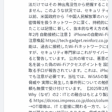
法だけではその 神出鬼没性から把握すること
ません。このような状況では、セキュリ ティ
以前、米国政府から「中国人民解放軍のハッカ
密情報を扱うネットワークに深く、持続的に
たことは記憶に 新しく、抜本的な考え方の転換
年2月 自動接続に注意 】 iPhoneの自動Wi
注意喚起 https://tech-gadget.reinforz.c
能は、過去に接続したWi-Fiネットワークに
すが、セキュリティ専門家はこれがサイバー
ると警告しています。 公共の場では、悪意の
名を装った偽のWi-Fiアクセスポイントを 
取る手口が報告されています。これは、iPhoneに
でも注意が必要です。当社では、WiSASの製品
脅威や 実際に発生した事件例についての勉強
頼も無償で受け付けています。 【2025年2月
Why（なぜ）の2：ITとの融合はもとより製
る https://dcross.impress.co.jp/docs/colu
→OT環境は、IT と密接に関わる一方で、レ