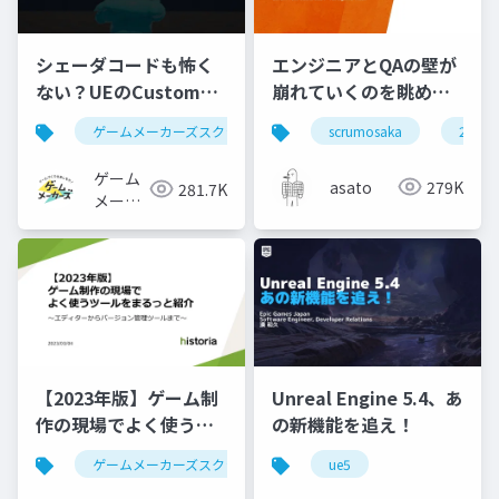
シェーダコードも怖く
エンジニアとQAの壁が
ない？UEのCustomノ
崩れていくのを眺めて
ードで学ぶHLSL入門
いた #scrumosaka
ゲームメーカーズスクランブル
scrumosaka
ゲーム制作
ue5
2024
ゲーム
asato
279K
281.7K
メーカ
ーズ
【2023年版】ゲーム制
Unreal Engine 5.4、あ
作の現場でよく使うツ
の新機能を追え！
ールをまるっと紹介
ゲームメーカーズスクランブル
ue5
ゲーム制作
ツール