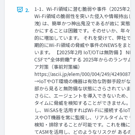
1-1．Wi-Fi領域に潜む脆弱や事件（2025年2月
2.
Wi-Fi領域の脆弱性を突いた侵入や情報持出し
洩) は、簡単かつ神出鬼没であるが故に 実態
かにすることは困難です。そのせいか、年々
的に増加しています。 それを受けて、弊社で
期的にWi-Fi領域の脅威や事件のNEWSをまと
います。 【2025年2月 IoT/OTは無防備 】 NIS
CSFで“全体俯瞰”する 2025年からのランサム
ア対策（事前対策編）
https://ascii.jp/elem/000/004/249/4249087/
→IoTやOT環境の機器は有効な防御手段がな
部から見ると無防備な状態にさらされていま
さらに、エージェントを導入できないため、
タイムに脅威を検知することができません。 
し、WiSASを活用すればWi-Fiに接続するIoT
スやOT機器を常に監視し、リアルタイムで 脅
検知・排除することが可能です。これを機に
てASMを活用し、どのようなリスクが あるの