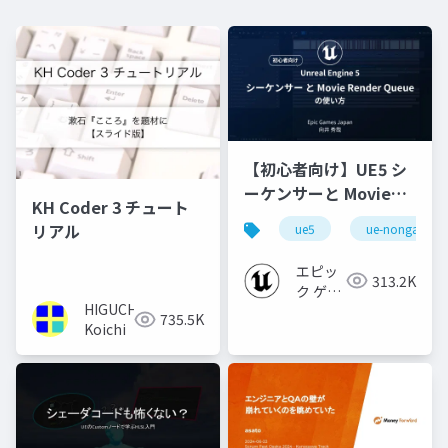
【初心者向け】UE5 シ
ーケンサーと Movie
KH Coder 3 チュート
Render Queue の使い
リアル
ue5
ue-nongame
方【Cinematic Dive
2023】
エピッ
313.2K
ク ゲー
HIGUCHI
ムズ ジ
735.5K
Koichi
ャパン