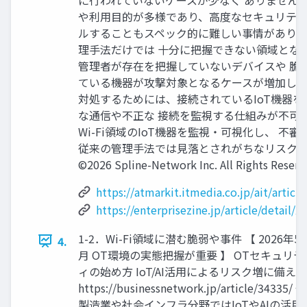
や利用目的が多様であり、高度なセキュリティ
ルすることもスペック的に難しい事情があり、
理手法だけでは 十分に把握できない領域とな
管理者が存在を把握していないデバイスや 脆
ている機器が攻撃対象となるケースが増加して
対処するためには、接続されているIoT機器
な通信や不正な 接続を監視する仕組みが不可欠
Wi-Fi領域のIoT機器を監視・可視化し、 
従来の管理手法では見落とされがちなリスク
©2026 Spline-Network Inc. All Rights Reserv
https://atmarkit.itmedia.co.jp/ait/artic
https://enterprisezine.jp/article/detail/2
1-2．Wi-Fi領域に潜む脆弱や事件 【 2026年5
4.
月 OT環境の実態把握が重要 】 OTセキュリテ
ィの始め方 IoT/AI活用によるリスク増に備える
https://businessnetwork.jp/article/34335/ →
製造業や社会インフラ分野ではIoTやAIの活用