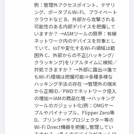
例：管理外アクセスポイント、テザリ
ング、ポータブルWi-Fi、プライベート
クラウドなど B、外部から攻撃される
可能性のある内部デバイスを把握して
いますか？ →ASMツールの限界：有線
ネットワーク内のデバイスを対象とし
ていて、IoTや変化するWi-Fi領域は範
囲外 C、外部からの不正(ハッキング/
クラッキング)をリアルタイムに検知／
対処できますか？ →外部に露出⇒誰で
もWi-Fi環境は把握可能⇒多種多様な
ハッキング手法の存在 →管理外の端末
から正規ID／PWDでネットワーク侵入
の増加＝IAMの商品化増 →ハッキング
ツールのガジェット化(例：OMGケー
ブルやパイナップル、Flipper Zero等
D、プリンターやプロジェクター等の
Wi-Fi Direct機器を把握し管理してい
ますか？ →多くのデバイスがネットワ