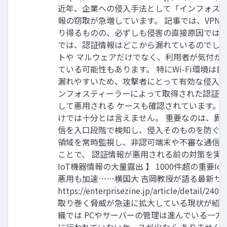
近年、企業への侵入手法として「インフォス
報の窃取が急増しています。 記事では、VPNやS
り得るものの、必ずしも侵害の直接原因ではな
では、認証情報はどこから漏れているのでし
トや マルウェアだけでなく、利用者が気付か
ている可能性もあります。 特にWi-Fi環境は
漏れやすいため、攻撃者にとって有効な侵入口
ンフォスティーラーによって取得された認証
して悪用される ケースも確認されています。
けでは十分とは言えません。 重要なのは、異
信を入口段階で検知し、侵入そのものを防ぐことです
領域を常時監視し、非認可端末や不審な通信
ことで、 認証情報が悪用される前の対策を実現し
IoT機器情報の大量露出 】 1000件超の重要I
悪用も加速……横国大 吉岡教授が語る最新サ
https://enterprisezine.jp/article/deta
取り巻く脅威が急速に拡大している現状が紹
織では PCやサーバーの管理は進んでいる一方
に行われていないケースが少なく ありません。