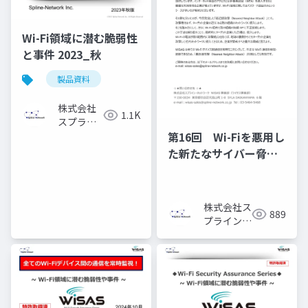
Wi-Fi領域に潜む脆弱性
と事件 2023_秋
製品資料
株式会社
1.1K
スプライ
ン・ネッ
第16回 Wi-Fiを悪用し
トワーク
た新たなサイバー脅
威！【最近接攻撃】と
は？
株式会社ス
889
プライン・
ネットワー
ク