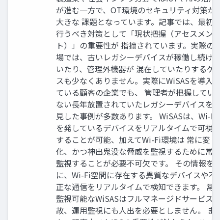
が進む一方で、OT環境のセキュリティ対策が
大きな 課題となっています。記事では、最初
行うべき対策として「現状把握（アセスメン
ト）」の重要性が 指摘されています。実際の
場では、古いレガシーデバイスが稼働し続け
いたり、管理外機器が 混在していたりするケ
スも少なくありません。実際にWiSASを導入
ている顧客の企業でも、 管理者が把握してい
ない長年放置されていたレガシーデバイスを
見した事例が多数あります。 WiSASは、Wi-Fi
を発しているデバイスをリアルタイムで可視
することが可能、加えてWi-Fi環境は 常に変
化、かつ神出鬼没な脅威を監視するために常
監視することが必要不可欠です。 その情報を
に、Wi-Fi空間に存在する異質なデバイスや不
正な通信をリアルタイムで検知できます。 常
監視可能なWiSASはフルマネージドサービス
故、運用監視にも人出を必要としません。 ま