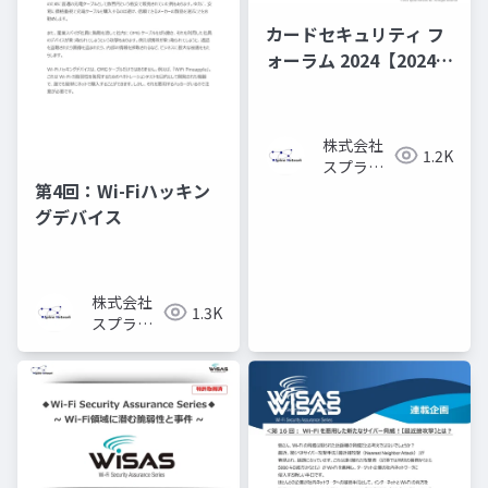
カードセキュリティ フ
ォーラム 2024【2024年
のセキュリティ・トレ
ンドは「目に見えない
Wi-Fi領域」】
株式会社
1.2K
スプライ
ン・ネッ
第4回：Wi-Fiハッキン
トワーク
グデバイス
株式会社
1.3K
スプライ
ン・ネッ
トワーク