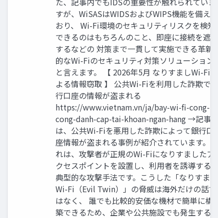
た、記事内でもIDSの重要性が触れられていま
すが、WiSASはWIDSおよびWIPS機能を備えて
おり、 Wi-Fi環境のセキュリティリスクを検知
できるのはもちろんのこと、即座に接続を遮
するなどの 対策まで一貫して実施できる革新
的なWi-Fiのセキュリティ対策ソリューション
と言えます。 【 2026年5月 なりすましWi-Fiに
よる情報窃取 】 公共Wi-Fiを利用した詐欺で
行口座の情報が盗まれる
https://www.vietnam.vn/ja/bay-wi-fi-cong-
cong-danh-cap-tai-khoan-ngan-hang →記事
は、公共Wi-Fiを悪用した詐欺によって銀行口
座情報が盗まれる事例が紹介されています。 
れは、攻撃者が正規のWi-Fiになりすましたア
クセスポイントを設置し、利用者を誘導する
典型的な攻撃手法です。こうした「なりすまし
Wi-Fi（Evil Twin）」の脅威は海外だけの話で
はなく、 誰でも比較的安価な機材で簡単に構
築できるため、企業や公共施設でも発生する