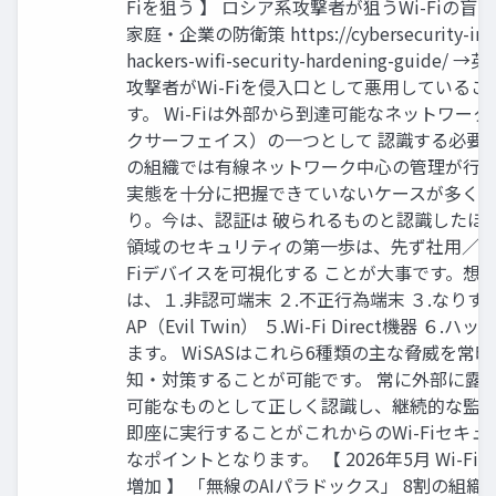
Fiを狙う 】 ロシア系攻撃者が狙うWi-Fiの
家庭・企業の防衛策 https://cybersecurity-info.
hackers-wifi-security-hardening-gu
攻撃者がWi-Fiを侵入口として悪用している
す。 Wi-Fiは外部から到達可能なネットワー
クサーフェイス）の一つとして 認識する必要
の組織では有線ネットワーク中心の管理が行われて
実態を十分に把握できていないケースが多く
り。今は、認証は 破られるものと認識したほうが
領域のセキュリティの第一歩は、先ず社用／私
Fiデバイスを可視化する ことが大事です。想
は、１.非認可端末 ２.不正行為端末 ３.なりすま
AP（Evil Twin） ５.Wi-Fi Direct機器
ます。 WiSASはこれら6種類の主な脅威を常
知・対策することが可能です。 常に外部に露出し
可能なものとして正しく認識し、継続的な監視
即座に実行することがこれからのWi-Fiセキ
なポイントとなります。 【 2026年5月 Wi-
増加 】 「無線のAIパラドックス」 8割の組織が