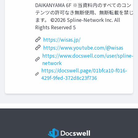
DAIKANYAMA 6F ※当資料内のすべてのコン
テンツの許可なき無断使用、無断転載を禁じ
ます。 ©2026 Spline-Network Inc. All
Rights Reserved 5
https://wisas.jp/
https://www.youtube.com/@wisas
https://www.docswell.com/user/spline-
network
https://docswell.page/01bfca10-f016-
429f-9fed-372d8c23f736