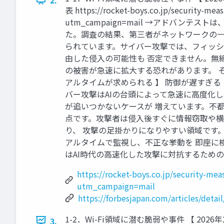
表 https://rocket-boys.co.jp/security-mea
utm_campaign=mail →アドバ
た。調査の結果、第三者がネットワークの一
られています。サイバー攻撃では、フィッシ
由した侵入の可能性も 否定できません。無
の被害が急速に拡大する恐れがあります。 その
アルタイムが求められる 】 防御が遅すぎる：サイバーセ
バー攻撃はAIの台頭によって急速に高度化
が追いつかないケースが 増えています。不
点です。攻撃者は侵入後すぐに情報窃取や横
り、 攻撃の足掛かりになりやすい領域です。
アルタイムで監視し、不正な挙動を 即座に
はAI時代の高速化した攻撃に対抗するための、Wi-Fi防御
https://rocket-boys.co.jp/security-me
utm_campaign=mail
https://forbesjapan.com/articles/detai
1-2．Wi-Fi領域に潜む脆弱や事件 【 2
3.