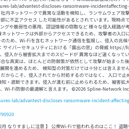
sures-lab/advantest-discloses-ransomware-incidentaffectin
ンテストは、社内ネットワークで異常な活動を検知し、ランサムウェ
部に不正アクセス した可能性があるとされています。現時点で
ングや脆弱性の悪用、認証情報の窃取など 様々な侵入経路が考え
線ネットワークは外部からアクセスできるため、攻撃者の入口に
ため、Wi-Fiを含むネットワーク通信を監視し、侵入の兆候を早
キュリティにおける「露出の窓」の脅威 https://forbesjapan
し、侵入から被害拡大までのスピードが 異常なほど速くなって
都合な真実は、ほとんどの防御策が依然として攻撃が始まった後
展開を進めるため、 検知型の対策だけでは十分とは言えません。
だからこそ、侵入されてから対処するのではなく、 入口で止める対
検知・遮断できます。侵入が進む前に止められるため、被害拡大を
の最適解と言えます。 ©2026 Spline-Network Inc. All R
asures-lab/advantest-discloses-ransomware-incident-affect
l/90920
026年2月 なりすましに注意 】 公衆Wi-Fiで狙われるのはここ