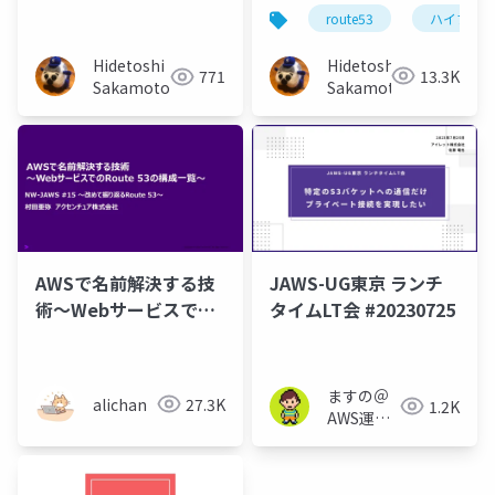
成におけるRoute53
レコード対応したぞ
route53
ハイブリ
Hidetoshi
Hidetoshi
13.3K
771
Sakamoto
Sakamoto
AWSで名前解決する技
JAWS-UG東京 ランチ
術〜Webサービスでの
タイムLT会 #20230725
Route 53の構成一覧〜
ますの＠
alichan
27.3K
1.2K
AWS運用
保守 Lv1.1