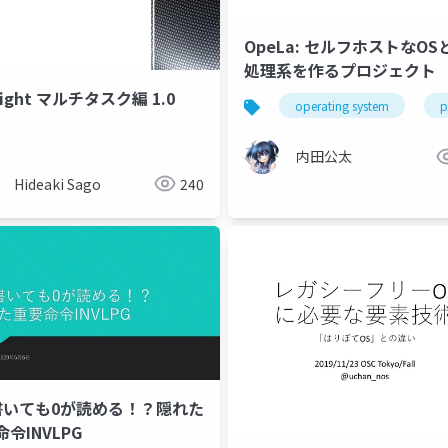
OpeLa: セルフホストなOS
処理系を作るプロジェクト
 light マルチタスク編 1.0
os
cpu
operating system
p
内田公太
Hideaki Sago
240
書いても0が読める！？隠れた
令INVLPG