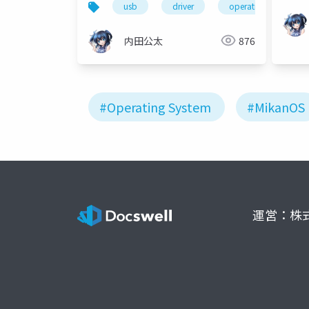
usb
driver
operating system
内田公太
876
#Operating System
#MikanOS
運営：株