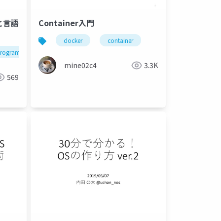
と言語
Container入門
docker
container
rogramming language
kernelvm
opela
mine02c4
3.3K
569