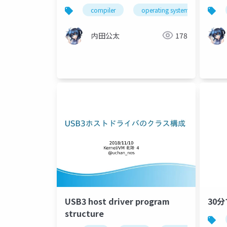
compiler
operating system
pro
内田公太
178
USB3 host driver program
30
structure