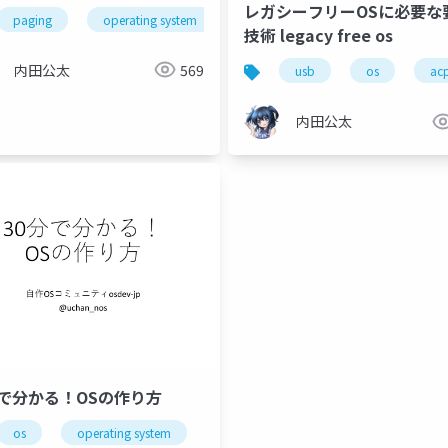
レガシーフリーOSに必要な
gramming language
paging
operating system
技術 legacy free os
内田公太
569
usb
os
acp
内田公太
分で分かる！OSの作り方
os
operating system
osdev_moku2