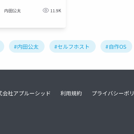
kernelvm
内田公太
11.9K
#内田公太
#セルフホスト
#自作OS
式会社アプルーシッド
利用規約
プライバシーポ