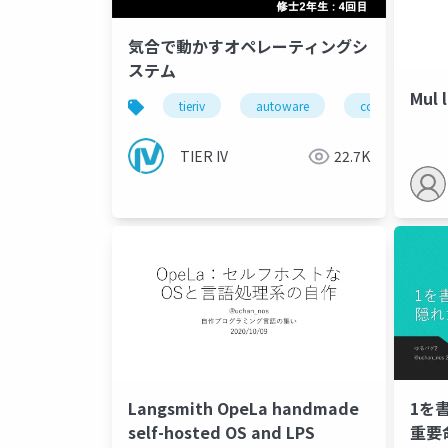
気合で動かすオペレーティングシ
ステム
Mul
tieriv
autoware
computing
TIER IV
22.7K
Langsmith OpeLa handmade
1を
self-hosted OS and LPS
重要命