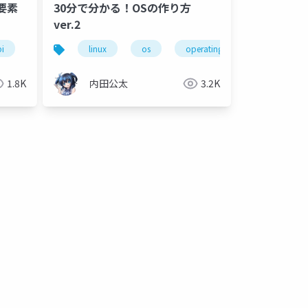
要素
30分で分かる！OSの作り方
ver.2
i
operating system
linux
x86-64
os
operating system
apic
uefi
1.8K
内田公太
3.2K