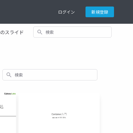
ログイン
新規登録
検索
てのスライド
検索