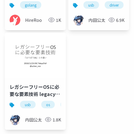
golang
usb
driver
HireRoo
1K
内田公太
6.9K
レガシーフリーOSに必
要な要素技術 legacy
free os
usb
os
acpi
operating system
x
内田公太
1.8K