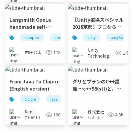
Langsmith OpeLa
【Unity道場スペシャル
handmade self-
2018京都】プロなら当
hosted OS and LPS
然！プログラミング技
compiler
operating system
unity
programming langua
unity3d
能解説
Unity
内田公太
178
1K
Technologies
Japan
From Java To Clojure
グリとブランのC++講
(English version)
座 ～c++98(stl)と、ほ
んのちょっとのc++11
clojure
java
lisp
関数型プログラミング
～
Kent
株式会社
106
4.8K
OHASHI
ヘキサド
ライブ