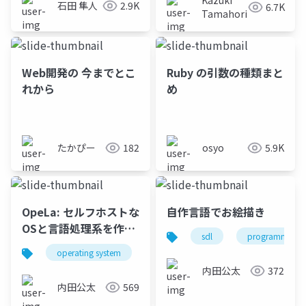
Kazuki
石田 隼人
2.9K
6.7K
Tamahori
Web開発の 今までとこ
Ruby の引数の種類まと
れから
め
たかぴー
182
osyo
5.9K
OpeLa: セルフホストな
自作言語でお絵描き
OSと言語処理系を作る
sdl
programming l
プロジェクト
operating system
programming language
kernel
内田公太
372
内田公太
569