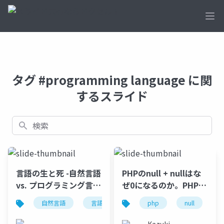
Ope
タグ #programming language に関
するスライド
検索
言語の生と死 -自然言語
PHPのnull + nullはな
vs. プログラミング言
ぜ0になるのか。PHPに
語-
おけるnullの扱いを理
自然言語
言語学
英語学
php
プログラミング
null
解して仲良くなろう