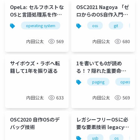
OpeLa: セルフホストな
OSC2021 Nagoya 「ゼ
OSと言語処理系を作る
ロからのOS自作入門」
プロジェクト
の執筆を支える技術
operating system
programming language
oss
git
kernel
re:
内田公太
569
内田公太
680
サイボウズ・ラボへ転
1を書いても0が読め
籍して1年を振り返る
る！？隠れた重要命令
INVLPG
paging
operating 
内田公太
633
内田公太
569
OSC2020 自作OSのデ
レガシーフリーOSに必
バッグ技術
要な要素技術 legacy
free os
usb
os
acp