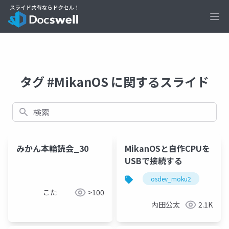
Ope
タグ #MikanOS に関するスライド
検索
みかん本輪読会_30
MikanOSと自作CPUを
USBで接続する
osdev_moku2
こた
>100
内田公太
2.1K