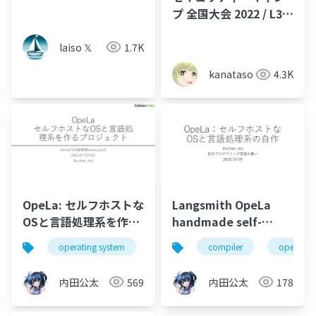
エージェントの作業
プ 全国大会 2022 / L3 C
を、人間にもLLMにも
コンパイラゼミ 成果発
参照できる場所にした
表
laiso 𝕏
1.7K
メモ
kanataso
4.3K
OpeLa: セルフホストな
Langsmith OpeLa
OSと言語処理系を作る
handmade self-
プロジェクト
hosted OS and LPS
operating system
programming language
compiler
operating
kernel
内田公太
569
内田公太
178