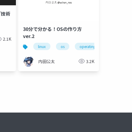
グ技術
30分で分かる！OSの作り方
pela
ver.2
2.1K
linux
os
operating system
内田公太
3.2K