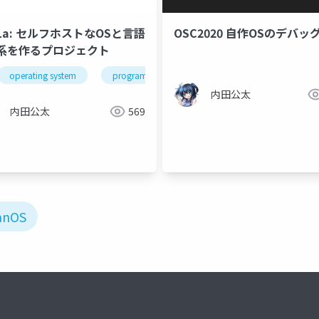
eLa: セルフホストなOSと言語
OSC2020 自作OSのデバッ
系を作るプロジェクト
operating system
programming language
kernelvm
o
内田公太
内田公太
569
anOS