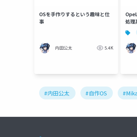
OSを手作りするという趣味と仕
Op
事
処理
内田公太
5.4K
#内田公太
#自作OS
#Mik