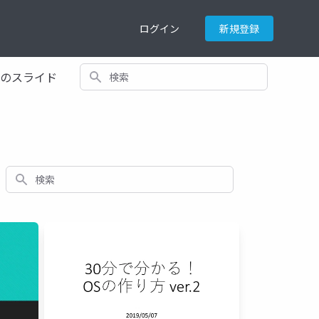
ログイン
新規登録
検索
てのスライド
検索