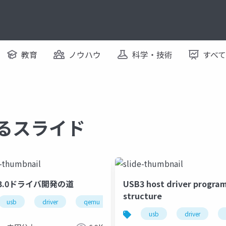
教育
ノウハウ
科学・技術
すべ
関するスライド
B3.0ドライバ開発の道
USB3 host driver progra
structure
usb
driver
qemu
x86-64
xhci
roservice
hybrid cloud
autoware
usb
driver