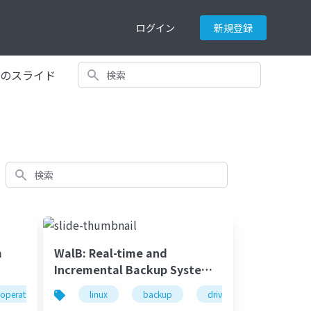
ログイン
新規登録
検索
てのスライド
検索
m
WalB: Real-time and
Incremental Backup System
for Block Devices
operating system
linux
kernelvm
backup
driver
cybozu