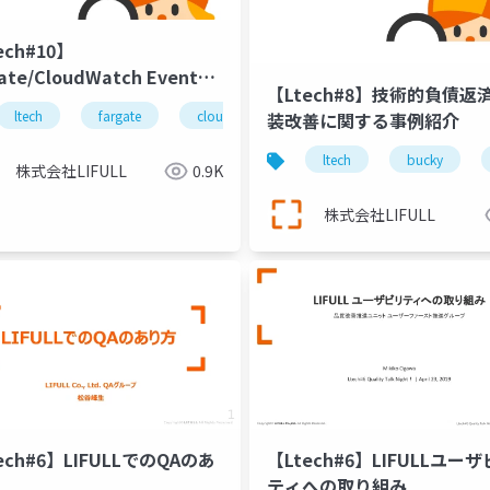
ech#10】
ate/CloudWatch Events
【Ltech#8】技術的負債返
ッチをサクサク作った話
社内通貨
ltech
fargate
aws
quorum
cloudwatch events
fargate
バッチ
eventbridge
aws
装改善に関する事例紹介
ltech
bucky
株式会社LIFULL
0.9K
株式会社LIFULL
ech#6】LIFULLでのQAのあ
【Ltech#6】LIFULLユー
ティへの取り組み