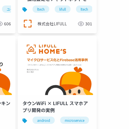
して
マンステスト
リスクマネジメント
ユーザーファースト
page object
ltech
qa
ユーザビリティ
lifull
品質保証
linkstatus
ltech
lifull
bucky-management
機械学習
lifull home
606
株式会社LIFULL
301
ンキン
タウンWiFi × LIFULL スマホア
プリ開発の実例
android
microservice
firebase
a