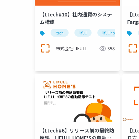
【Ltech#10】社内通貨のシステ
【Lt
ム構成
Farg
でバ
ltech
lifull
lifull home's
株式会社LIFULL
358
【Ltech#6】リリース前の最終防
【Lt
衛線 LIFULL HOME'Sの自動回
り方