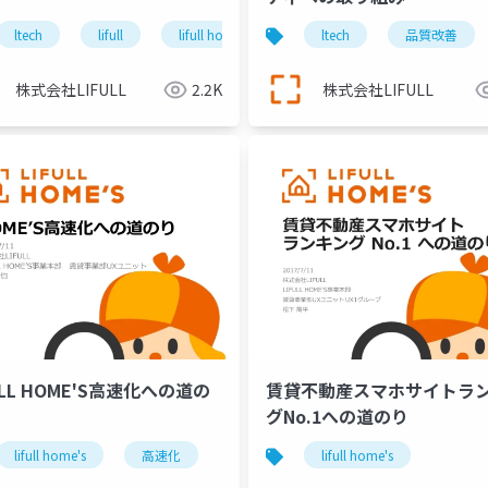
自動回帰テスト
ltech
lifull
自動システムテスト
lifull home's
jasst
静的解析
ltech
qa4ai
品質改善
パフォー
株式会社LIFULL
2.2K
株式会社LIFULL
ULL HOME'S高速化への道の
賃貸不動産スマホサイトラ
mobile application development
グNo.1への道のり
lifull home's
高速化
lifull home's