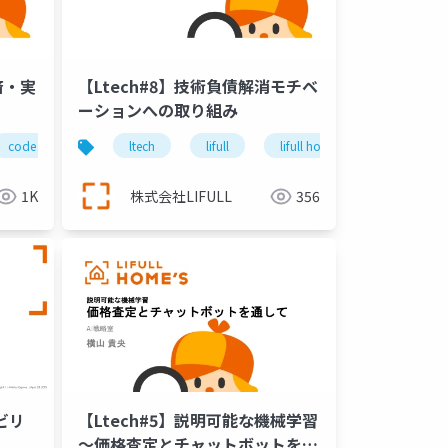
済・実
【Ltech#8】技術負債解消モチベ
express workflow
lifull
lifull home's
ーションへの取り組み
code climate
ltech
datadog apm
lifull
lifull
lifull home's
lifull home's
アークテ
1K
株式会社LIFULL
356
ザビリ
【Ltech#5】説明可能な機械学習
～価格査定とチャットボットを通