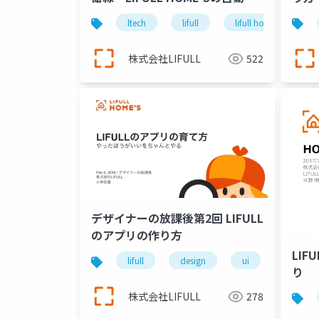
帰テスト
ltech
lifull
lifull home's
株式会社LIFULL
522
デザイナーの放課後第2回 LIFULL
のアプリの作り方
LIF
lifull
design
ui
ux
り
株式会社LIFULL
278