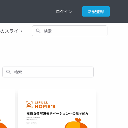
ログイン
新規登録
検索
てのスライド
検索