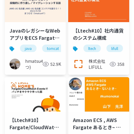
JavaのレガシーなWeb
【Ltech#10】社内通貨
アプリをECS Fargate
のシステム構成
を使って段階的に作り
java
tomcat
aws
ltech
jaws-ug
lifull
ecs
直し／マイグレーショ
ンする話
hmatsu47(ま
株式会社
52.9K
358
つ)
LIFULL
【Ltech#10】
Amazon ECS , AWS
Fargate/CloudWatch
Fargate あるとき~ な