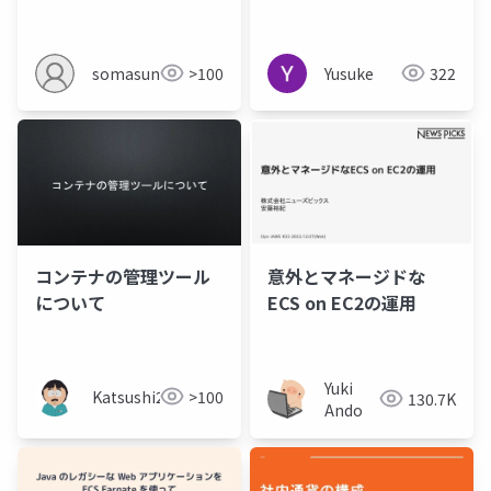
ョンをデプロイしてみ
ECS on Fargate
た
somasun
>100
Yusuke
322
コンテナの管理ツール
意外とマネージドな
について
ECS on EC2の運用
Yuki
Katsushi21
>100
130.7K
Ando