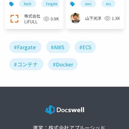
Eventsでバッチをサク
いとき~
ltech
fargate
cloudwatch events
aws
ecs
バッチ
c
サク作った話
株式会社
山下光洋
1.3K
0.9K
LIFULL
#Fargate
#AWS
#ECS
#コンテナ
#Docker
運営：株式会社アプルーシッド